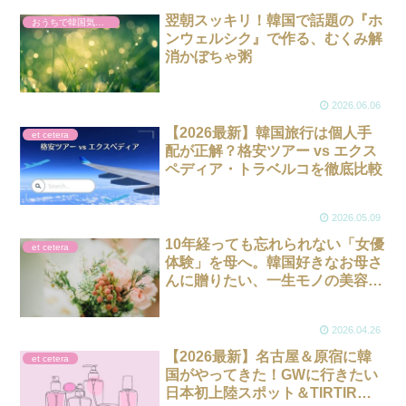
翌朝スッキリ！韓国で話題の『ホ
おうちで韓国気分。
ンウェルシク』で作る、むくみ解
消かぼちゃ粥
2026.06.06
【2026最新】韓国旅行は個人手
et cetera
配が正解？格安ツアー vs エクス
ペディア・トラベルコを徹底比較
2026.05.09
10年経っても忘れられない「女優
et cetera
体験」を母へ。韓国好きなお母さ
んに贈りたい、一生モノの美容ギ
フト＆旅プラン
2026.04.26
【2026最新】名古屋＆原宿に韓
et cetera
国がやってきた！GWに行きたい
日本初上陸スポット＆TIRTIRの