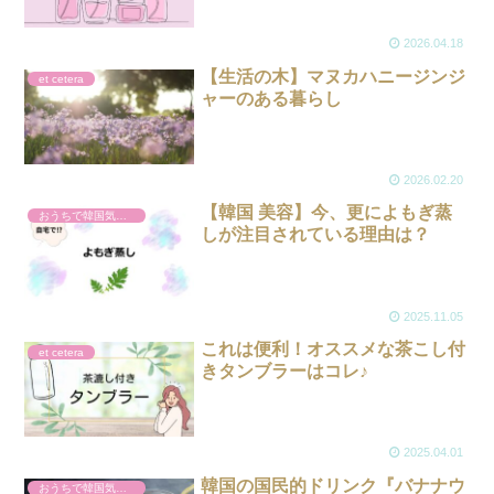
艶肌レビュー
2026.04.18
【生活の木】マヌカハニージンジ
et cetera
ャーのある暮らし
2026.02.20
【韓国 美容】今、更によもぎ蒸
おうちで韓国気分。
しが注目されている理由は？
2025.11.05
これは便利！オススメな茶こし付
et cetera
きタンブラーはコレ♪
2025.04.01
韓国の国民的ドリンク『バナナウ
おうちで韓国気分。