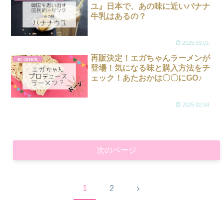
ユ』日本で、あの味に近いバナナ
牛乳はあるの？
2025.03.01
再販決定！エガちゃんラーメンが
et cetera
登場！気になる味と購入方法をチ
ェック！あたおかは〇〇にGO♪
2025.02.04
次のページ
次
1
2
へ