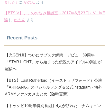
ました♪
に
かのん
より
【BTS V】テテのお悩み相談室（2017年6月23日）V LIVE
編
に
かのん
より
Recent Posts
【光GENJI】ついにサブスク解禁！デビュー39周年
「STAR LIGHT」から始まった伝説のアイドルの楽曲が
配信へ
【BTS】East Rutherford（イーストラザフォード）公演
『ARIRANG』スペシャルソング＆公式Instagram・海外
ARMYファンカメまとめ【随時更新】
【トッケビ10周年特別番組】4人が訪れた「ナムキョン