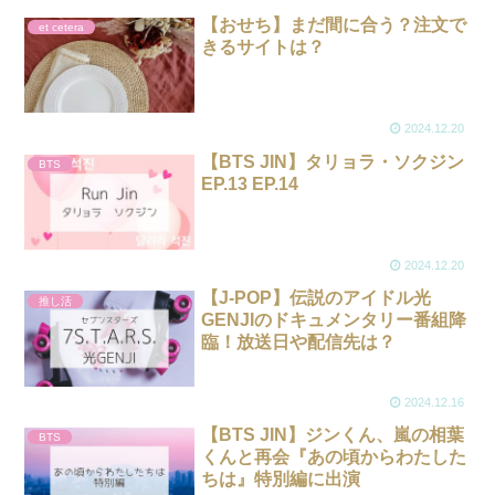
【おせち】まだ間に合う？注文で
et cetera
きるサイトは？
2024.12.20
【BTS JIN】タリョラ・ソクジン
BTS
EP.13 EP.14
2024.12.20
【J-POP】伝説のアイドル光
推し活
GENJIのドキュメンタリー番組降
臨！放送日や配信先は？
2024.12.16
【BTS JIN】ジンくん、嵐の相葉
BTS
くんと再会『あの頃からわたした
ちは』特別編に出演