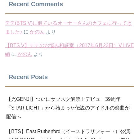
Recent Comments
テテ(BTS V)に似ているオーナーさんのカフェに行ってき
ました♪
に
かのん
より
【BTS V】テテのお悩み相談室（2017年6月23日）V LIVE
編
に
かのん
より
Recent Posts
【光GENJI】ついにサブスク解禁！デビュー39周年
「STAR LIGHT」から始まった伝説のアイドルの楽曲が
配信へ
【BTS】East Rutherford（イーストラザフォード）公演