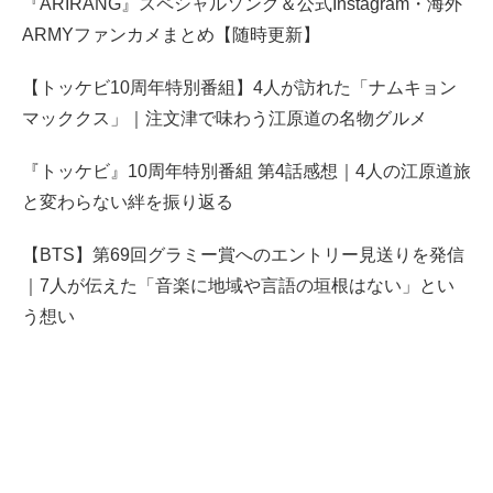
『ARIRANG』スペシャルソング＆公式Instagram・海外
ARMYファンカメまとめ【随時更新】
【トッケビ10周年特別番組】4人が訪れた「ナムキョン
マッククス」｜注文津で味わう江原道の名物グルメ
『トッケビ』10周年特別番組 第4話感想｜4人の江原道旅
と変わらない絆を振り返る
【BTS】第69回グラミー賞へのエントリー見送りを発信
｜7人が伝えた「音楽に地域や言語の垣根はない」とい
う想い