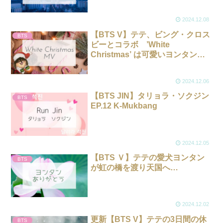
2024.12.08
【BTS V】テテ、ビング・クロス
BTS
ビーとコラボ ’White
Christmas’ は可愛いヨンタンも
出演
2024.12.06
【BTS JIN】タリョラ・ソクジン
BTS
EP.12 K-Mukbang
2024.12.05
【BTS Ｖ】テテの愛犬ヨンタン
BTS
が虹の橋を渡り天国へ…
2024.12.02
更新【BTS V】テテの3日間の休
BTS