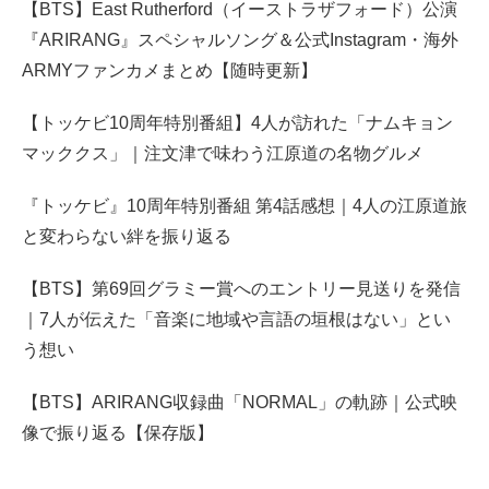
【BTS】East Rutherford（イーストラザフォード）公演
『ARIRANG』スペシャルソング＆公式Instagram・海外
ARMYファンカメまとめ【随時更新】
【トッケビ10周年特別番組】4人が訪れた「ナムキョン
マッククス」｜注文津で味わう江原道の名物グルメ
『トッケビ』10周年特別番組 第4話感想｜4人の江原道旅
と変わらない絆を振り返る
【BTS】第69回グラミー賞へのエントリー見送りを発信
｜7人が伝えた「音楽に地域や言語の垣根はない」とい
う想い
【BTS】ARIRANG収録曲「NORMAL」の軌跡｜公式映
像で振り返る【保存版】