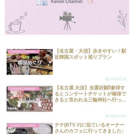
【名古屋・大須】歩きやすい！駅
KANON CHANNEL
近韓国スポット巡りプラン
2026.02.18
【名古屋 大須】当選祈願⁉︎参拝す
KANON CHANNEL
るとコンサートチケットが確保で
きると言われる三輪神社へ行って
きた！
2026.02.05
テテ(BTS V)に似ているオーナー
KANON CHANNEL
さんのカフェに行ってきました♪