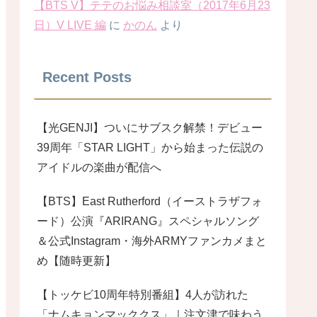
【BTS V】テテのお悩み相談室（2017年6月23
日）V LIVE 編
に
かのん
より
Recent Posts
【光GENJI】ついにサブスク解禁！デビュー
39周年「STAR LIGHT」から始まった伝説の
アイドルの楽曲が配信へ
【BTS】East Rutherford（イーストラザフォ
ード）公演『ARIRANG』スペシャルソング
＆公式Instagram・海外ARMYファンカメまと
め【随時更新】
【トッケビ10周年特別番組】4人が訪れた
「ナムキョンマッククス」｜注文津で味わう