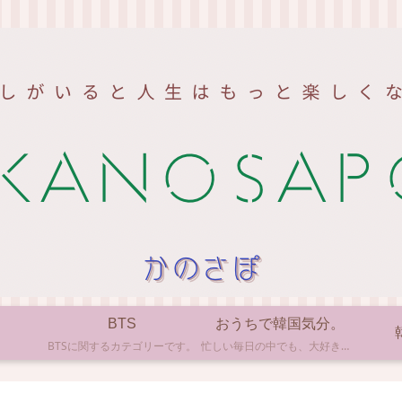
BTS
おうちで韓国気分。
BTSに関するカテゴリーです。
忙しい毎日の中でも、大好きな韓国の文化やアイテムに触れると心がほっとしますよね。ここでは、自宅で手軽に楽しめる韓国の美味しいもの、お気に入りのコスメ、そして推し活の楽しみ方など、「おうちにいながら韓国気分」に触れられるヒントを私らしくお届けします。