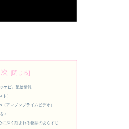
目次
ッケビ』配信情報
クスト）
 Video（アマゾンプライムビデオ）
を♪
。心に深く刻まれる物語のあらすじ