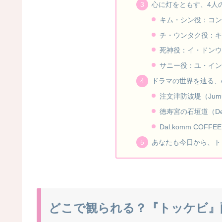
心に灯をともす、4人
キム・シン役：コン・ユ 
チ・ウンタク役：キム・
死神役：イ・ドンウク (
サニー役：ユ・インナ (
ドラマの世界を辿る、
注文津防波堤（Jumunj
徳寿宮の石垣道（Deoksu
Dal.komm COFFEE
あなたも今日から、ト
どこで観られる？『トッケビ』