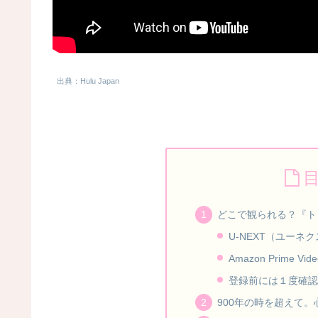
出典：Hulu Japan
どこで観られる？『ト
U-NEXT（ユーネ
Amazon Prime
登録前には１度確認
900年の時を超えて