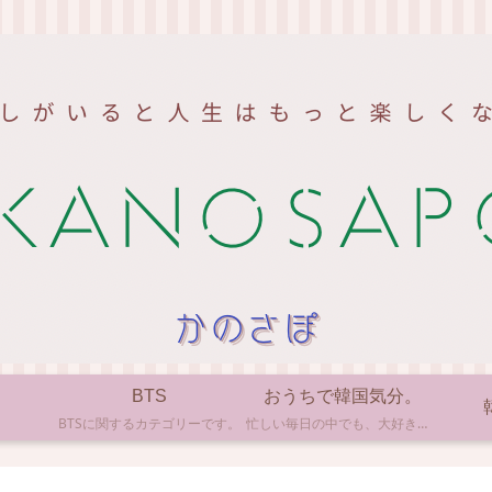
BTS
おうちで韓国気分。
BTSに関するカテゴリーです。
忙しい毎日の中でも、大好きな韓国の文化やアイテムに触れると心がほっとしますよね。ここでは、自宅で手軽に楽しめる韓国の美味しいもの、お気に入りのコスメ、そして推し活の楽しみ方など、「おうちにいながら韓国気分」に触れられるヒントを私らしくお届けします。