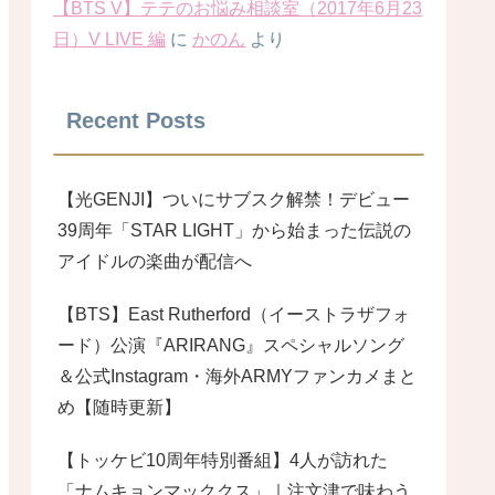
【BTS V】テテのお悩み相談室（2017年6月23
日）V LIVE 編
に
かのん
より
Recent Posts
【光GENJI】ついにサブスク解禁！デビュー
39周年「STAR LIGHT」から始まった伝説の
アイドルの楽曲が配信へ
【BTS】East Rutherford（イーストラザフォ
ード）公演『ARIRANG』スペシャルソング
＆公式Instagram・海外ARMYファンカメまと
め【随時更新】
【トッケビ10周年特別番組】4人が訪れた
「ナムキョンマッククス」｜注文津で味わう