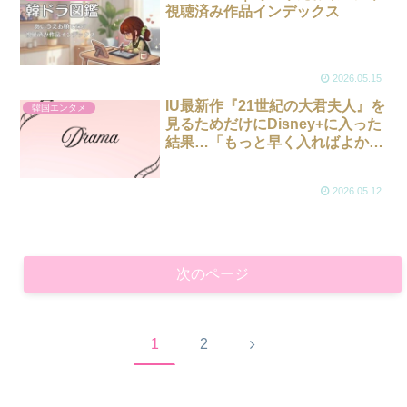
視聴済み作品インデックス
2026.05.15
IU最新作『21世紀の大君夫人』を
韓国エンタメ
見るためだけにDisney+に入った
結果…「もっと早く入ればよかっ
た」と後悔した理由
2026.05.12
次のページ
次
1
2
へ