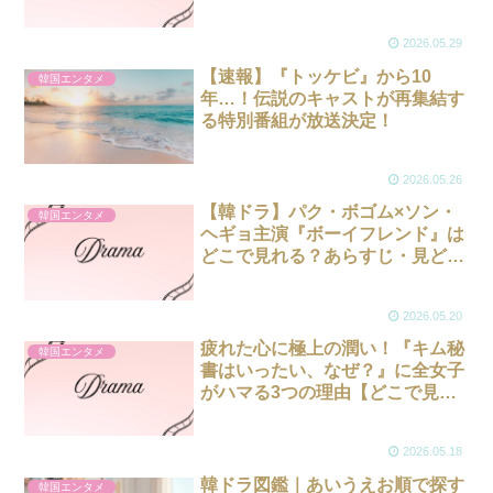
しで徹底解説！
2026.05.29
【速報】『トッケビ』から10
韓国エンタメ
年…！伝説のキャストが再集結す
る特別番組が放送決定！
2026.05.26
【韓ドラ】パク・ボゴム×ソン・
韓国エンタメ
ヘギョ主演『ボーイフレンド』は
どこで見れる？あらすじ・見どこ
ろ・視聴方法総まとめ！
2026.05.20
疲れた心に極上の潤い！『キム秘
韓国エンタメ
書はいったい、なぜ？』に全女子
がハマる3つの理由【どこで見れ
る？】
2026.05.18
韓ドラ図鑑｜あいうえお順で探す
韓国エンタメ