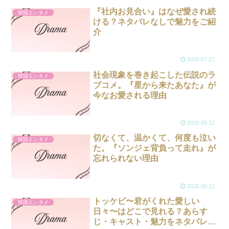
『社内お見合い』はなぜ愛され続
韓国エンタメ
ける？ネタバレなしで魅力をご紹
介
2026.07.27
社会現象を巻き起こした伝説のラ
韓国エンタメ
ブコメ。『星から来たあなた』が
今なお愛される理由
2026.06.11
切なくて、温かくて、何度も泣い
韓国エンタメ
た。『ソンジェ背負って走れ』が
忘れられない理由
2026.06.11
トッケビ〜君がくれた愛しい
韓国エンタメ
日々〜はどこで見れる？あらす
じ・キャスト・魅力をネタバレな