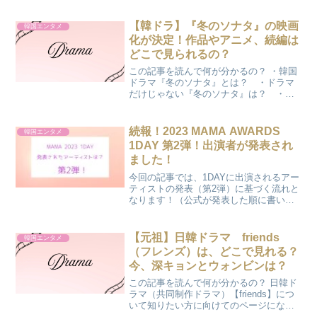
【韓ドラ】『冬のソナタ』の映画
韓国エンタメ
化が決定！作品やアニメ、続編は
どこで見られるの？
この記事を読んで何が分かるの？ ・韓国
ドラマ『冬のソナタ』とは？ ・ドラマ
だけじゃない『冬のソナタ』は？ ・出
演者は？ ・どこで見れるの？ COCO
今回のテーマは懐かしい韓国ドラマ『冬
のソナタ』について書いていきます♪『冬
続報！2023 MAMA AWARDS
韓国エンタメ
のソナタ』とは？『...
1DAY 第2弾！出演者が発表され
ました！
今回の記事では、1DAYに出演されるアー
ティストの発表（第2弾）に基づく流れと
なります！（公式が発表した順に書いて
いきます。）第2弾！1DAY 気になる出演
者は？公式発表は？公式が発表された順
に書いていきます‼︎TOMORROW X
【元祖】日韓ドラマ friends
韓国エンタメ
TOG...
（フレンズ）は、どこで見れる？
今、深キョンとウォンビンは？
この記事を読んで何が分かるの？ 日韓ド
ラマ（共同制作ドラマ）【friends】につ
いて知りたい方に向けてのページになり
ます。 また、どこで見られるかを知り