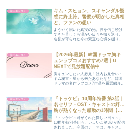
たい方へのページとなります。 日韓共
同制作ドラマとは、日本と韓国が共同で
キム・スヒョン、スキャンダル疑
韓国エンタメ
制作したドラマ...
惑に終止符。警察が明かした真相
と、ファンの想い
ようやく届いた真実の光。彼を信じ続け
てきた苦しくも温かい日々を振り返り、
名誉が守られた今の素直な心境を綴りま
した。心無い言葉に涙したあの日から、
警察による捏造との結論が出るまで。フ
ァンとして見守り続けた私たちの、安堵
【2026年最新】韓国ドラマ胸キ
韓国エンタメ
とこれからの未来への想いを大切にまと
ュンラブコメおすすめ7選｜U-
めました。
NEXTで見放題配信中
胸キュンしたい人必見！社内お見合い・
キム秘書・星から来たあなたなど、韓国
ドラマの名作ラブコメ7作品を厳選紹介。
あらすじ・見どころ・配信情報つきで、
どれを見るか迷っている方にもおすすめ
です。
『トッケビ』10周年特番 第3話｜
韓国エンタメ
名セリフ・OST・キャストの絆…
胸が熱くなった感動の1時間【ネ
タバレ】
『トッケビ～君がくれた愛しい日々～』
10周年特別番組も、いよいよ第3話が配信
されました。今回のテーマは、キャスト
による「トッケビ10周年クイズ大会」。