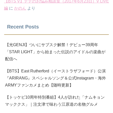
【BTS V】テテのお悩み相談室（2017年6月23日）V LIVE
編
に
かのん
より
Recent Posts
【光GENJI】ついにサブスク解禁！デビュー39周年
「STAR LIGHT」から始まった伝説のアイドルの楽曲が
配信へ
【BTS】East Rutherford（イーストラザフォード）公演
『ARIRANG』スペシャルソング＆公式Instagram・海外
ARMYファンカメまとめ【随時更新】
【トッケビ10周年特別番組】4人が訪れた「ナムキョン
マッククス」｜注文津で味わう江原道の名物グルメ