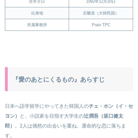
生年月日
1992年12月20日
出身地
京畿道（大韓民国）
所属事務所
Prain TPC
『愛のあとにくるもの』あらすじ
日本へ語学留学にやってきた韓国人の
チェ・ホン（イ・セ
ヨン）
と、小説家を目指す大学生の
辻潤吾（坂口健太
郎）
。2人は偶然の出会いを重ね、運命的な恋に落ちま
す。