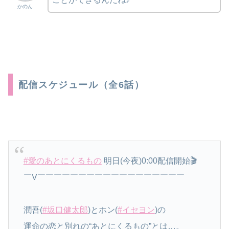
かのん
配信スケジュール（全6話）
#愛のあとにくるもの
明日(今夜)0:00配信開始🎬
￣V￣￣￣￣￣￣￣￣￣￣￣￣￣￣￣￣￣￣
潤吾(
#坂口健太郎
)とホン(
#イセヨン
)の
運命の恋と別れの“あとにくるもの”とは…。