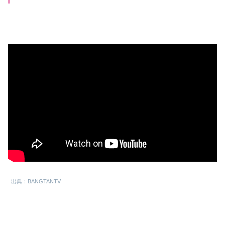
出典：BANGTANTV