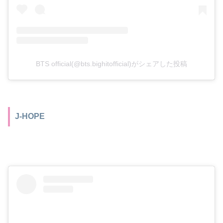
BTS official(@bts.bighitofficial)がシェアした投稿
J-HOPE