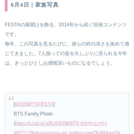
6月4日｜家族写真
FESTAの幕開けを飾る、2014年から続く恒例コンテンツ
です。
毎年、この写真を見るたびに、彼らの絆の深さを改めて感
じてきました。7人揃っての姿を久しぶりに見られる今年
は、きっとひとしお感慨深いものになるでしょう。
[
#2026BTSFESTA
]
BTS Family Photo
(
https://t.co/LyLixBUGD8
)
#BTS
#방탄소년단
#BTS13thAnniversary
pic.twitter.com/ZK4RAepGjl