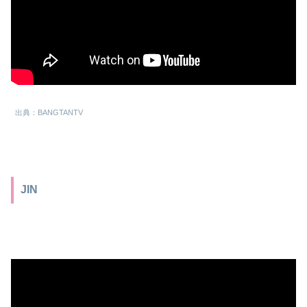
出典：BANGTANTV
JIN