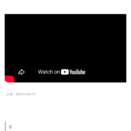
出典：BANGTANTV
V