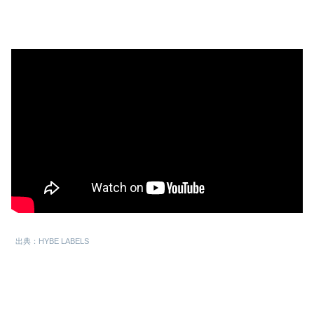
出典：HYBE LABELS