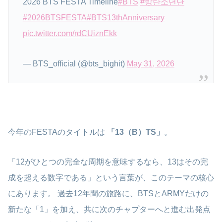
2026 BTS FESTA Timeline
#BTS
#방탄소년단
#2026BTSFESTA
#BTS13thAnniversary
pic.twitter.com/rdCUiznEkk
— BTS_official (@bts_bighit)
May 31, 2026
今年のFESTAのタイトルは
「13（B）TS」
。
「12がひとつの完全な周期を意味するなら、13はその完
成を超える数字である」という言葉が、このテーマの核心
にあります。 過去12年間の旅路に、BTSとARMYだけの
新たな「1」を加え、共に次のチャプターへと進む出発点