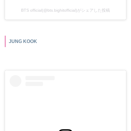
BTS official(@bts.bighitofficial)がシェアした投稿
JUNG KOOK