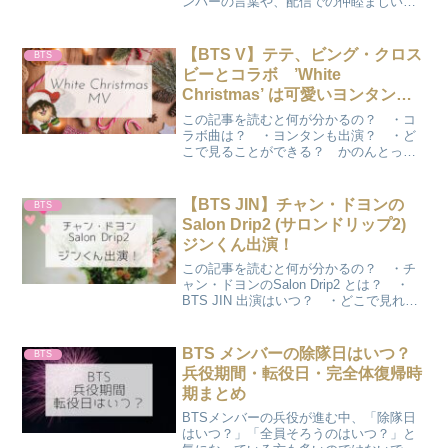
ンバーの言葉や、配信での仲睦まじいエ
ピソードをファン目線でレポートしま
す。彼らの変わらない温かさに、胸が熱
くなること間違いなし！
【BTS V】テテ、ビング・クロス
BTS
ビーとコラボ ’White
Christmas’ は可愛いヨンタンも
出演
この記事を読むと何が分かるの？ ・コ
ラボ曲は？ ・ヨンタンも出演？ ・ど
こで見ることができる？ かのんとって
も素敵なMVです♪可愛いテテの愛犬ヨン
タンも出演していますよ♪テテ、ビング・
クロスビーとコラボBTS V (テテ)が以前
【BTS JIN】チャン・ドヨンの
BTS
から尊敬して...
Salon Drip2 (サロンドリップ2)
ジンくん出演！
この記事を読むと何が分かるの？ ・チ
ャン・ドヨンのSalon Drip2 とは？ ・
BTS JIN 出演はいつ？ ・どこで見れる
の？ ・日本語字幕はあるの？ かのん
ジンくん、たくさん撮影してくれてあり
がとう♪ARMYの皆様へ JINがとても...
BTS メンバーの除隊日はいつ？
BTS
兵役期間・転役日・完全体復帰時
期まとめ
BTSメンバーの兵役が進む中、「除隊日
はいつ？」「全員そろうのはいつ？」と