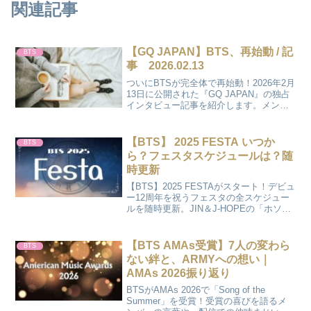
関連記事
【GQ JAPAN】BTS、再始動 / 記
BTS
事 2026.02.13
ついにBTSが完全体で再始動！2026年2月
13日に公開された『GQ JAPAN』の独占
インタビュー記事を紹介します。メンバ
ーが語る今の想いや、今後の活動への期
待が詰まったファン必読の内容。後で読
み返したい方も、こちらから公式リンク
【BTS】 2025 FESTA いつか
BTS
をチェック！
ら？フェスタスケジュールは？随
時更新
【BTS】2025 FESTAがスタート！デビュ
ー12周年を祝うフェスタの全スケジュー
ルを随時更新。JIN＆J-HOPEの「ホソク
ジン」限定フォトや動画、最新のタイム
ライン情報を逃さずチェック。2025年の
特別な6月を、かのさぽと一緒に楽しみま
【BTS AMAs受賞】7人の変わら
BTS
しょう！
ない絆と、ARMYへの想い｜
AMAs 2026振り返り
BTSがAMAs 2026で「Song of the
Summer」を受賞！受賞の喜びを語るメ