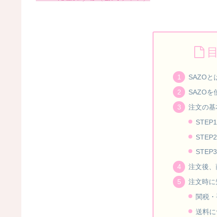
SAZO
SAZO
注文の基
STE
STE
STE
注文後、
注文時に
関税・
送料に