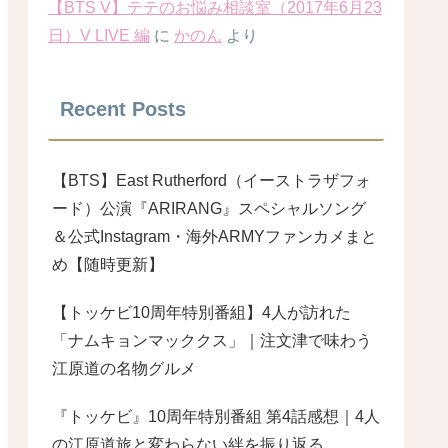
【BTS V】テテのお悩み相談室（2017年6月23
日）V LIVE 編
に
かのん
より
Recent Posts
【BTS】East Rutherford（イーストラザフォ
ード）公演『ARIRANG』スペシャルソング
＆公式Instagram・海外ARMYファンカメまと
め【随時更新】
【トッケビ10周年特別番組】4人が訪れた
「ナムキョンマッククス」｜注文津で味わう
江原道の名物グルメ
『トッケビ』10周年特別番組 第4話感想｜4人
の江原道旅と変わらない絆を振り返る