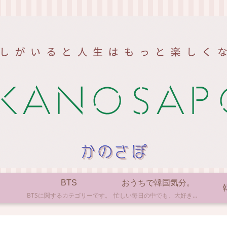
BTS
おうちで韓国気分。
BTSに関するカテゴリーです。
忙しい毎日の中でも、大好きな韓国の文化やアイテムに触れると心がほっとしますよね。ここでは、自宅で手軽に楽しめる韓国の美味しいもの、お気に入りのコスメ、そして推し活の楽しみ方など、「おうちにいながら韓国気分」に触れられるヒントを私らしくお届けします。