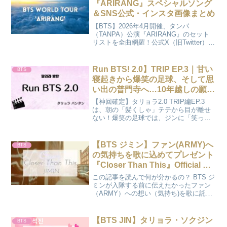
『ARIRANG』スペシャルソング
＆SNS公式・インスタ画像まとめ
【BTS】2026年4月開催、タンパ
（TANPA）公演『ARIRANG』のセット
リストを全曲網羅！公式X（旧Twitter）の
「#今日の防弾」やメンバーのインスタ画
像、現地の熱狂的な様子を「かのさぽ」
が速報でまとめました。感動のステージ
Run BTS! 2.0】TRIP EP.3｜甘い
BTS
を写真と一緒に振り返りましょう♪
寝起きから爆笑の足球、そして思
い出の普門寺へ…10年越しの願い
とは？（2026/05/05）
【神回確定】タリョラ2.0 TRIP編EP.3
は、朝の「髪くしゃ」テテから目が離せ
ない！爆笑の足球では、ジンに「笑っ
て」と言われ目がガチすぎるテテにメン
バーも大爆笑。そして10年越しの普門寺
での瓦書き…。笑いと感動の全記録をブ
【BTS ジミン】ファン(ARMY)へ
BTS
ログでチェックして、推し活をもっと楽
の気持ちを歌に込めてプレゼント
しく！
『Closer Than This』Official MV
をリリース
この記事を読んで何が分かるの？ BTS ジ
ミンが入隊する前に伝えたかったファン
（ARMY）への想い（気持ち)を歌に託し
た曲がどこで聴けるのか知りたい方への
ページになります。 『Closer Than
This』はどこで聴ける？ファン（ARM...
【BTS JIN】タリョラ・ソクジン
BTS