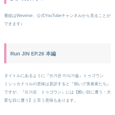
番組はWeverse、公式YouTubeチャンネルから見ることが
できます♪
Run JIN EP.26 本編
タイトルにあるように『뜨거운 미식가들』トゥゴウン
ミシッカドゥルの意味は直訳すると『熱いグ美食家たち』
ですが、『뜨거운 トゥゴウン』には【酷い目に遭う・大
変な目に遭う】と言う意味もあります。