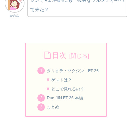
ジンくんの番組にも『孤独なグルメ』がやっ
て来た？
かのん
目次
タリョラ・ソクジン EP.26
ゲストは？
どこで見れるの？
Run JIN EP.26 本編
まとめ