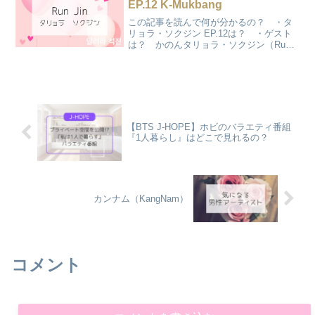
EP.12 K-Mukbang
この記事を読んで何が分かるの？ ・タ
リョラ・ソクジン EP.12は？ ・ゲスト
は？ かのんタリョラ・ソクジン（Run
Jin）EP. 12について書いていきます♪タ
リョラ・ソクジン（Run Jin）EP.12久し
ぶりのタリョラ・ソクジン！今...
【BTS J-HOPE】ホビのバラエティ番組
『1人暮らし』はどこで見れるの？
カンナム（KangNam）
コメント