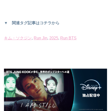
▼ 関連タグ記事はコチラから
キム・ソクジン
, 
Run Jin
, 
2025
, 
Run BTS