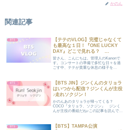
かのん
関連記事
【テテのVLOG】完璧じゃなくて
BTS
も最高な１日！『ONE LUCKY
DAY』どこで見れる？
2026/05/30
皆さん、こんにちは。管理人のKanonで
す。コンサートの準備で多忙な日々を過
ごす中、テテが貴重な休息の様子を
VLOG『ONE LUCKY DAY』として届け
てくれましたね。「今日こそ最高の休日
にしよう！」と意気込んで始まった１
【BTS JIN】ジンくんのタリョラ
BTS
日。皆さんはも...
はいつから配信？ジンくんが主役
♪走れソクジン！
かのんあのタリョラが帰ってくる？
COCO『タリョラ、ソクジン』 ジンく
んが主役の番組だね♪この記事を読んで何
が分かるの？ ・そもそも、タリョラっ
て何かな？ ・タリョラソクジンと
は？ ・いつから配信なの？ タリョラ
【BTS】TAMPA公演
BTS
とは？【タリョラ】とはBT...