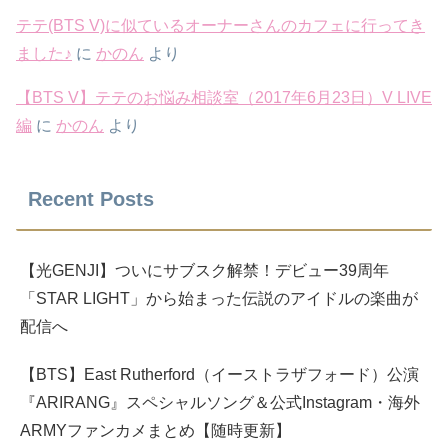
テテ(BTS V)に似ているオーナーさんのカフェに行ってき
ました♪
に
かのん
より
【BTS V】テテのお悩み相談室（2017年6月23日）V LIVE
編
に
かのん
より
Recent Posts
【光GENJI】ついにサブスク解禁！デビュー39周年
「STAR LIGHT」から始まった伝説のアイドルの楽曲が
配信へ
【BTS】East Rutherford（イーストラザフォード）公演
『ARIRANG』スペシャルソング＆公式Instagram・海外
ARMYファンカメまとめ【随時更新】