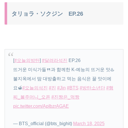
タリョラ・ソクジン EP.26
[
#오늘의방탄
]
#달려라석진
EP.26
뜨거운 미식가들🍴과 함께한 K-예능의 뜨거운 맛♨️
불지옥에서 땀 대방출하고 먹는 음식은 꿀 맛이에
요🍯
#오늘의석진
#진
#Jin
#BTS
#방탄소년단
#햄
찌_볼주머니_오픈
#진짱은_먹짱
pic.twitter.com/ApIbzrAGAE
— BTS_official (@bts_bighit)
March 18, 2025