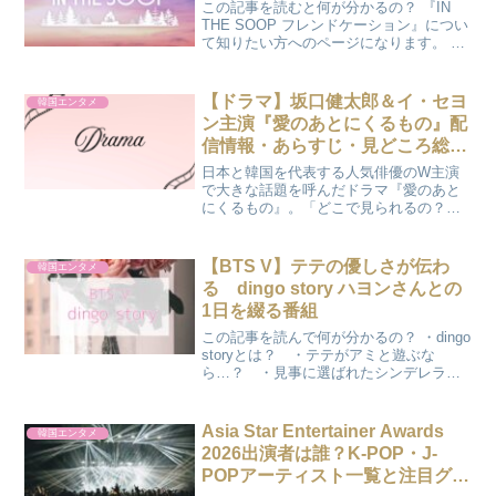
この記事を読むと何が分かるの？ 『IN
THE SOOP フレンドケーション』につい
て知りたい方へのページになります。 視
聴方法「IN THE SOOP フレンドケーシ
ョン」はDisney ＋（ディズニープラス）
にて独占配信されています。I...
【ドラマ】坂口健太郎＆イ・セヨ
韓国エンタメ
ン主演『愛のあとにくるもの』配
信情報・あらすじ・見どころ総ま
とめ！
日本と韓国を代表する人気俳優のW主演
で大きな話題を呼んだドラマ『愛のあと
にくるもの』。「どこで見られるの？」
「全何話構成？」「原作との違いは？」
といった疑問をお持ちの方に向けて、配
信スケジュールやあらすじ、豪華キャス
【BTS V】テテの優しさが伝わ
韓国エンタメ
トのプロフィールまで詳し...
る dingo story ハヨンさんとの
1日を綴る番組
この記事を読んで何が分かるの？ ・dingo
storyとは？ ・テテがアミと遊ぶな
ら…？ ・見事に選ばれたシンデレラガ
ールは誰？ かのんこんにちわ♪今日はテ
テのdingo storyを紹介します♪字幕がない
ので分かる範囲で書いていきますね...
Asia Star Entertainer Awards
韓国エンタメ
2026出演者は誰？K-POP・J-
POPアーティスト一覧と注目グル