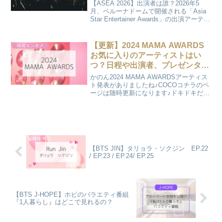
ープまとめ【ASEA 2026】
【ASEA 2026】出演者は誰？2026年5
月、ベルーナドームで開催される「Asia
Star Entertainer Awards」の出演アーティ
スト・MC・プレゼンターを一覧でまとめ
ました。チケットの申し込み方法、視聴
方法まで随時更新中！
【更新】2024 MAMA AWARDS
韓国エンタメ
お気に入りのアーティストはい
つ？日程や出演者、プレゼンター
は？
かのん2024 MAMA AWARDSアーティス
ト発表がありましたね♪COCOコチラのペ
ージは随時更新になります♪ドキドキだ
ね〜♪ 2024 MAMA AWARDS音楽専門チ
ャンネル『 Mnet 』を運営するCJ ENMが
主催し、番組視聴者...
【BTS JIN】タリョラ・ソクジン EP.22
/ EP.23 / EP.24/ EP.25
【BTS J-HOPE】ホビのバラエティ番組
『1人暮らし』はどこで見れるの？