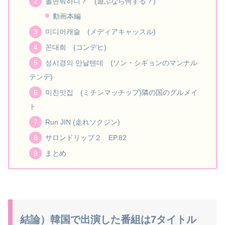
놀면뭐하니？ (遊ぶなら何する？)
動画本編
미디어캐슬 (メディアキャッスル)
꼰대희 (コンデヒ)
성시경의 만날텐데 (ソン・シギョンのマンナル
テンデ)
미친맛집 (ミチンマッチップ)隣の国のグルメイ
ト
Run JIN (走れソクジン)
サロンドリップ２ EP.82
まとめ
結論）韓国で出演した番組は7タイトル