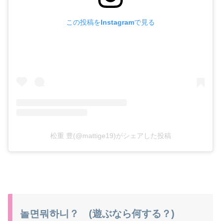
この投稿をInstagramで見る
松重 豊(@mattige19)がシェアした投稿
놀면뭐하니？ (遊ぶなら何する？)