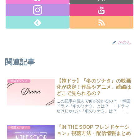
かのん
関連記事
【韓ドラ】『冬のソナタ』の映画
韓国エンタメ
化が決定！作品やアニメ、続編は
どこで見られるの？
この記事を読んで何が分かるの？ ・韓国
ドラマ『冬のソナタ』とは？ ・ドラマ
だけじゃない『冬のソナタ』は？ ・出
演者は？ ・どこで見れるの？ COCO
今回のテーマは懐かしい韓国ドラマ『冬
のソナタ』について書いていきます♪『冬
『IN THE SOOP フレンドケーシ
韓国エンタメ
のソナタ』とは？『...
ョン』視聴方法・配信情報まとめ