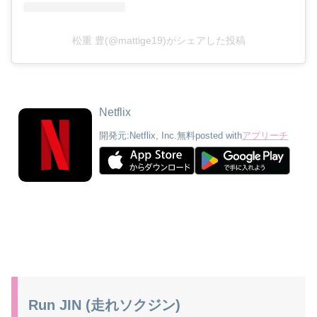
松重 豊(@mattige19)がシェアした投稿
Netflix
開発元:
Netflix, Inc.
無料
posted with
アプリーチ
Run JIN (走れソクジン)