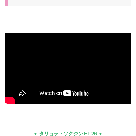
▼ タリョラ・ソクジン EP.26 ▼