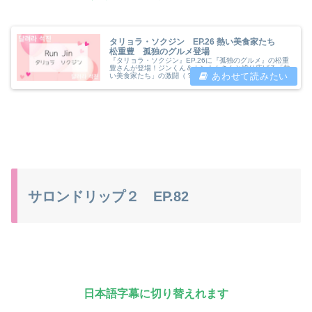
タリョラ・ソクジン EP.26 熱い美食家たち
松重豊 孤独のグルメ登場
『タリョラ・ソクジン』EP.26に『孤独のグルメ』の松重
豊さんが登場！ジンくん＆カンナムさんと繰り広げる「熱
い美食家たち」の激闘（？）をレポ。豪華すぎる日韓共演
の見どころや視聴方法を「かのさぽ」が分かりやすくまと
めました。
サロンドリップ２ EP.82
日本語字幕に切り替えれます