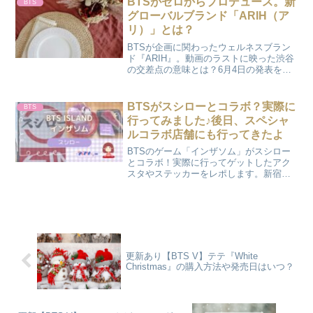
BTSがゼロからプロデュース。新
BTS
グローバルブランド「ARIH（ア
リ）」とは？
BTSが企画に関わったウェルネスブラン
ド『ARIH』。動画のラストに映った渋谷
の交差点の意味とは？6月4日の発表を前
に、日本上陸の可能性を徹底考察。推し
とお揃いの日常を過ごせる日は来る？フ
ァンの期待と本音をまとめました。
BTSがスシローとコラボ？実際に
BTS
行ってみました♪後日、スペシャ
ルコラボ店舗にも行ってきたよ
BTSのゲーム「インザソム」がスシロー
とコラボ！実際に行ってゲットしたアク
スタやステッカーをレポします。新宿・
難波・道頓堀・栄の「スペシャルコラボ
店舗」の内装も動画で公開♪ARMY必見の
コラボ期間や限定メニューを「かのさ
ぽ」が詳しくお届けします。
更新あり【BTS V】テテ『White
Christmas』の購入方法や発売日はいつ？