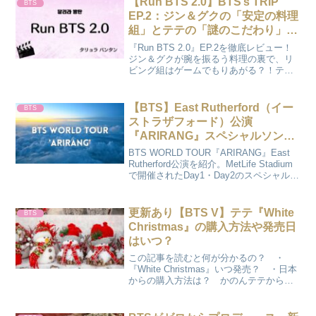
【Run BTS 2.0】BTS’s TRIP
BTS
EP.2：ジン＆グクの「安定の料理
組」とテテの「謎のこだわり」…
何年たっても変わらない7人の“実
『Run BTS 2.0』EP.2を徹底レビュー！
家感”に涙と爆笑！
ジン＆グクが腕を振るう料理の裏で、リ
ビング組はゲームでもりあがる？！テテ
（2026/04/30）
が最後までこだわった「膝つき腕上げ」
の爆笑議論から、深夜に語られた7人の深
い絆まで、見どころを熱量たっぷりに解
【BTS】East Rutherford（イー
BTS
説します。
ストラザフォード）公演
『ARIRANG』スペシャルソング
＆公式Instagram・海外ARMYフ
BTS WORLD TOUR『ARIRANG』East
ァンカメまとめ【随時更新】
Rutherford公演を紹介。MetLife Stadium
で開催されたDay1・Day2のスペシャルソ
ング、RMのピカチュウ姿、ARMYサプラ
イズ、公式Instagramや海外ARMYファン
カメまでまとめます。
更新あり【BTS V】テテ『White
BTS
Christmas』の購入方法や発売日
はいつ？
この記事を読むと何が分かるの？ ・
『White Christmas』いつ発売？ ・日本
からの購入方法は？ かのんテテからの
クリスマスプレゼントだね♪Bing Crosby
＆ V Bing Crosby（ビング・クロスビ
ー）とBTS V （...