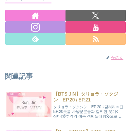
かのん
関連記事
【BTS JIN】タリョラ・ソクジ
BTS
ン EP.20 / EP.21
タリョラ・ソクジン EP.20 #달려라석진
EP.20웃음 사냥꾼분들과 함께한 웃겨야
산다!🤣추억의 예능 쟁반노래방🎤으로 시
작된 ❌맨을 찾아라!👀 #오늘의석진 #진
#Jin #BTS #방탄소년단 #웃음_사냥꾼_연
합 #X...