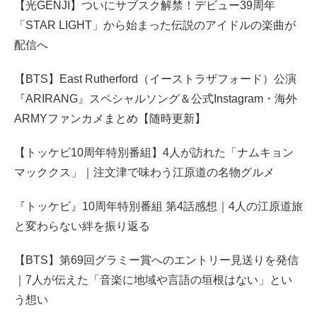
【光GENJI】ついにサブスク解禁！デビュー39周年
「STAR LIGHT」から始まった伝説のアイドルの楽曲が
配信へ
【BTS】East Rutherford（イーストラザフォード）公演
『ARIRANG』スペシャルソング＆公式Instagram・海外
ARMYファンカメまとめ【随時更新】
【トッケビ10周年特別番組】4人が訪れた「ナムキョン
マッククス」｜注文津で味わう江原道の名物グルメ
『トッケビ』10周年特別番組 第4話感想｜4人の江原道旅
と変わらない絆を振り返る
【BTS】第69回グラミー賞へのエントリー見送りを発信
｜7人が伝えた「音楽に地域や言語の垣根はない」とい
う想い