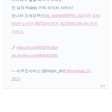
진 님의 Happy 가득 라이브 서비스!
만나러 오세요💜
@bts_bighit
@BPM_LMJ
#진
#Jin
#방탄소년단
#BTS
#이무진
#LEEMUJIN
#리무진
서비스
🔗
https://t.co/58EtDVU6of
pic.twitter.com/MfpIvG5t0o
— 리무진서비스 (@mujin_plz)
November 19,
2024