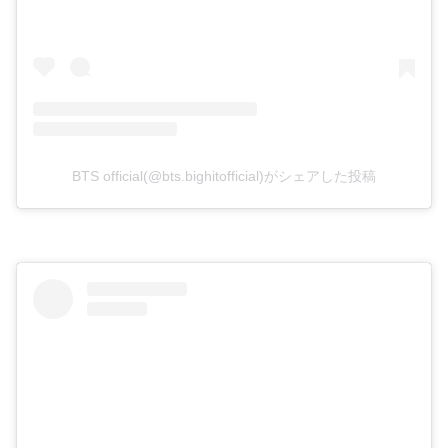
BTS official(@bts.bighitofficial)がシェアした投稿