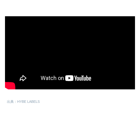
出典：HYBE LABELS