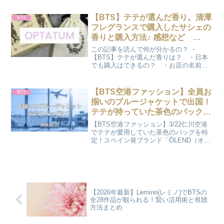
ビハインド映像や、シュールでキュート
なピクセル動画など、見逃せないポイン
【BTS】テテが選んだ香り。清潭
BTS
トをファン視点でレポ。
フレグランスで購入したサシェの
香りと購入方法♪ 感想など
(2024年3月14日 更新)
この記事を読んで何が分かるの？ ・
【BTS】テテが選んだ香りは？ ・日本
でも購入はできるの？ ・お店の名前
は？ ・実際、買ってみました♪(2024年)
感想あり♪ かのんこんにちは♪かのんで
す。今日はテテが選んだ最近の香りにつ
【BTS空港ファッション】全員お
BTS
いての話です♪C...
揃いのブルージャケットで出国！
テテが持っていた茶色のバックは
どこの？
【BTS空港ファッション】3/22仁川空港
でテテが愛用していた茶色のバッグを特
定！スペイン発ブランド「ÖLEND（オレ
ンド）」の魅力や購入方法を詳しく紹介
します。全員お揃いのブルージャケット
に刻まれた「KEEP SWIMMING」の文字
に込められた、胸熱なメッセージの真相
とは？
【2026年最新】Lemino(レミノ)でBTSの
全28作品が観られる！賢い活用術と視聴
方法まとめ