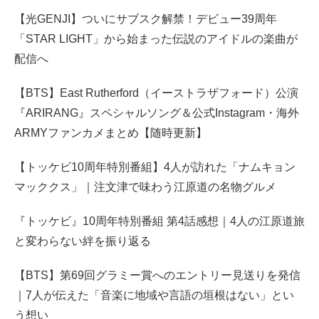
【光GENJI】ついにサブスク解禁！デビュー39周年
「STAR LIGHT」から始まった伝説のアイドルの楽曲が
配信へ
【BTS】East Rutherford（イーストラザフォード）公演
『ARIRANG』スペシャルソング＆公式Instagram・海外
ARMYファンカメまとめ【随時更新】
【トッケビ10周年特別番組】4人が訪れた「ナムキョン
マッククス」｜注文津で味わう江原道の名物グルメ
『トッケビ』10周年特別番組 第4話感想｜4人の江原道旅
と変わらない絆を振り返る
【BTS】第69回グラミー賞へのエントリー見送りを発信
｜7人が伝えた「音楽に地域や言語の垣根はない」とい
う想い