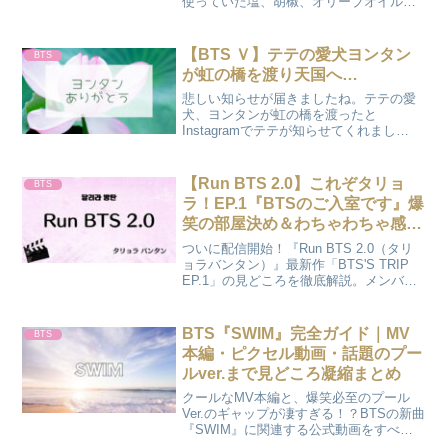
使っていた塩、胡椒、オリーブオイルは
どこのブランド？愛用の包丁や調理器具
も特定。グクと同じ味を楽しみたい
ARMYのために、購入先や作り方のポイ
【BTS Ｖ】テテの愛犬ヨンタン
BTS
ントを分かりやすくお届けします♪
が虹の橋を渡り天国へ…
悲しい知らせが届きましたね。テテの愛
犬、ヨンタンが虹の橋を渡ったと
Instagramでテテが知らせてくれまし
た…。テテもきっと辛かったよね…。実
は今日、このような投稿をする事になっ
たのは、最近、ヨンタンが子犬の星へ長
【Run BTS 2.0】これぞタリョ
BTS
い旅にでました。 どのよ...
ラ！EP.1『BTSのご入室です』爆
笑の部屋決め＆わちゃわちゃ感
（2026/04/23）
ついに配信開始！『Run BTS 2.0（タリ
ョラバンタン）』最新作「BTS'S TRIP
EP.1」の見どころを徹底解説。メンバー
の入室シーンから、番組内で見せた素
顔、ARMY必見の注目ポイントまでまと
めてお届けします。次回の配信スケジュ
BTS『SWIM』完全ガイド｜MV
BTS
ールもチェック！
本編・ピクセル動画・話題のプー
ルver.まで見どころ凝縮まとめ
クールなMV本編と、爆笑必至のプール
Ver.のギャップが凄すぎる！？BTSの新曲
『SWIM』に関連する公式動画をすべて
まとめました。メンバーの素顔が見える