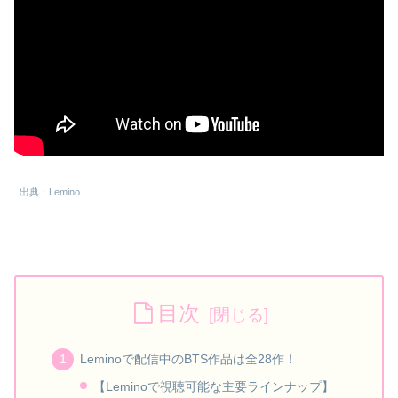
出典：Lemino
目次
Leminoで配信中のBTS作品は全28作！
【Leminoで視聴可能な主要ラインナップ】