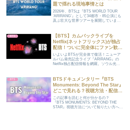
題で揺れる現地事情とは
2026年、BTSは『BTS WORLD TOUR
‘ARIRANG’』として34都市・85公演にも
及ぶ壮大な世界ツアーを展開していま
す。北米やヨーロッパでは軒並みチケッ
トが完売し、韓国アーティストとして初
めて南米の名門スタジアムを制覇する...
【BTS】カムバックライブを
BTS
Netflix(ネットフリックス)が独占
配信！ついに完全体にファン歓
喜！
いよいよBTSが完全体で復活！ニューア
ルバム発売記念ライブ『ARIRANG』の
Netflix独占配信情報を網羅。ソウル光化
門広場からの中継を自宅で楽しむ方法
や、密着ドキュメンタリーの見どころを
紹介します。最新情報を随時更新中のか
BTSドキュメンタリー『BTS
BTS
のさぽで、カムバを全力応援！
Monuments: Beyond The Star』
どこで見れる？視聴方法・配信ま
とめ
この記事を読むと何が分かるの？
『BTS MONUMENTS: BEYOND THE
STAR』視聴方法について知りたい方への
ページになります。 かのんわくわくする
ね♪ BTS MONUMENTS: BEYOND THE
STAR 視聴方法...