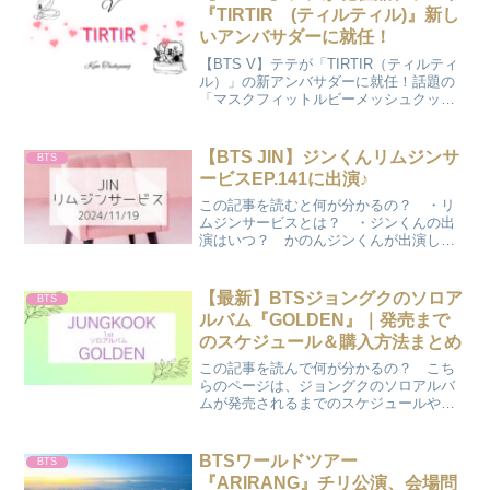
『TIRTIR (ティルティル)』新し
いアンバサダーに就任！
【BTS V】テテが「TIRTIR（ティルティ
ル）」の新アンバサダーに就任！話題の
「マスクフィットルビーメッシュクッシ
ョン」を実際に使ってみたリアルな感想
は？テテのようなツヤ肌を作るコツや、
自分に合う色の選び方を「かのさぽ」が
【BTS JIN】ジンくんリムジンサ
BTS
徹底解説します♪
ービスEP.141に出演♪
この記事を読むと何が分かるの？ ・リ
ムジンサービスとは？ ・ジンくんの出
演はいつ？ かのんジンくんが出演した
番組リムジンサービスに付いて書いてい
きます♪リムジンサービスとは？リムジン
サービスとは韓国の音楽トーク番組で実
【最新】BTSジョングクのソロア
BTS
力派歌手の【イ・ムジン...
ルバム『GOLDEN』｜発売まで
のスケジュール＆購入方法まとめ
この記事を読んで何が分かるの？ こち
らのページは、ジョングクのソロアルバ
ムが発売されるまでのスケジュールや購
入方法を知りたい方のためのページにな
ります。 公式サイトから発売までのスケ
ジュールが発表されました。出典：
BTSワールドツアー
BTS
BIGHIT MUSICか...
『ARIRANG』チリ公演、会場問