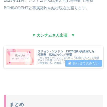
2023年11月、カンナムさんは妻と同じ事務所である
BONBOOENTと専属契約を結び現在に至ります。
▼ カンナムさん出演 ▼
タリョラ・ソクジン EP.26 熱い美食家たち
松重豊 孤独のグルメ登場
『タリョラ・ソクジン』EP.26に『孤独のグルメ』の松重
豊さんが登場！ジンくん＆カンナムさんと繰り広げる「熱
い美食家たち」の激闘（？）をレポ。豪華すぎる日韓共演
の見どころや視聴方法を「かのさぽ」が分かりやすくまと
めました。
まとめ