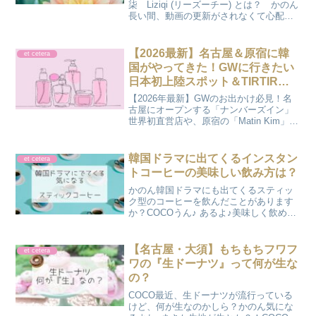
柒 Liziqi (リーズーチー) とは？ かのん
長い間、動画の更新がされなくて心配し
ていましたが、ようやく動きがあったよ
うです♪COCO彼女の動画を見ていると心
が暖かくなるような作品ばかり♪ おかえ
【2026最新】名古屋＆原宿に韓
et cetera
り...
国がやってきた！GWに行きたい
日本初上陸スポット＆TIRTIRの
艶肌レビュー
【2026年最新】GWのお出かけ必見！名
古屋にオープンする「ナンバーズイン」
世界初直営店や、原宿の「Matin Kim」路
面店など、日本で韓国を感じられる最新
スポットを特集。愛用中のTIRTIRルビー
メッシュクッションの艶肌レビューもお
韓国ドラマに出てくるインスタン
et cetera
届けします。
トコーヒーの美味しい飲み方は？
かのん韓国ドラマにも出てくるスティッ
ク型のコーヒーを飲んだことがあります
か？COCOうん♪ あるよ♪美味しく飲める
方法も紹介するね♪この記事を読むと何が
分かるの？ ・韓国ドラマに出てくるイ
ンスタントコーヒーが気になる？ ・
【名古屋・大須】もちもちフワフ
et cetera
Maxim (マ...
ワの『生ドーナツ』って何が生な
の？
COCO最近、生ドーナツが流行っている
けど、何が生なのかしら？かのん気にな