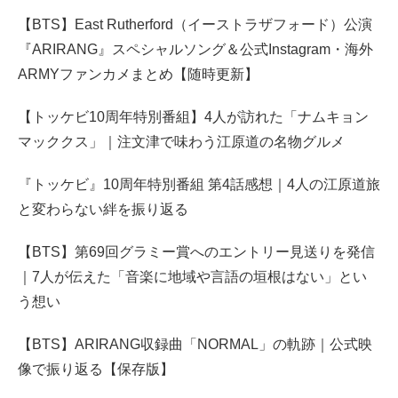
【BTS】East Rutherford（イーストラザフォード）公演
『ARIRANG』スペシャルソング＆公式Instagram・海外
ARMYファンカメまとめ【随時更新】
【トッケビ10周年特別番組】4人が訪れた「ナムキョン
マッククス」｜注文津で味わう江原道の名物グルメ
『トッケビ』10周年特別番組 第4話感想｜4人の江原道旅
と変わらない絆を振り返る
【BTS】第69回グラミー賞へのエントリー見送りを発信
｜7人が伝えた「音楽に地域や言語の垣根はない」とい
う想い
【BTS】ARIRANG収録曲「NORMAL」の軌跡｜公式映
像で振り返る【保存版】