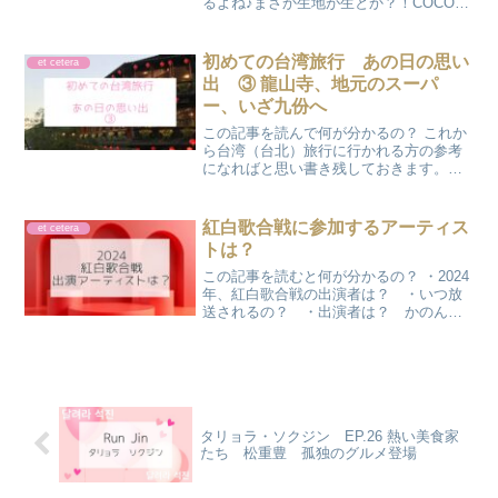
るよね♪まさか生地が生とか？！COCOさ
すがに、生地は生じゃないでしょ♪気にな
るから調べてみようか♪かのん実際に食べ
に行った感想なども話せるといいな♪ (名
初めての台湾旅行 あの日の思い
et cetera
古屋・大須...
出 ③ 龍山寺、地元のスーパ
ー、いざ九份へ
この記事を読んで何が分かるの？ これか
ら台湾（台北）旅行に行かれる方の参考
になればと思い書き残しておきます。
女子旅、2泊3日でも思いっきり楽しんだ
フリープランです お目当ての茶葉が購入
できて上機嫌で次のスポットに向かいま
紅白歌合戦に参加するアーティス
et cetera
す♪人気のパワース...
トは？
この記事を読むと何が分かるの？ ・2024
年、紅白歌合戦の出演者は？ ・いつ放
送されるの？ ・出演者は？ かのんい
よいよ、今年の紅白出演者が発表されま
すね♪2024 紅白歌合戦🟥第75回 #NHK紅
白 ⬜️出場歌手が決定✨紅組20組、白組2...
タリョラ・ソクジン EP.26 熱い美食家
たち 松重豊 孤独のグルメ登場