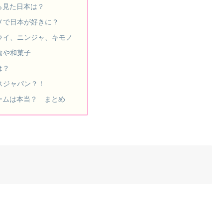
ら見た日本は？
メで日本が好きに？
ライ、ニンジャ、キモノ
食や和菓子
は？
スジャパン？！
ームは本当？ まとめ