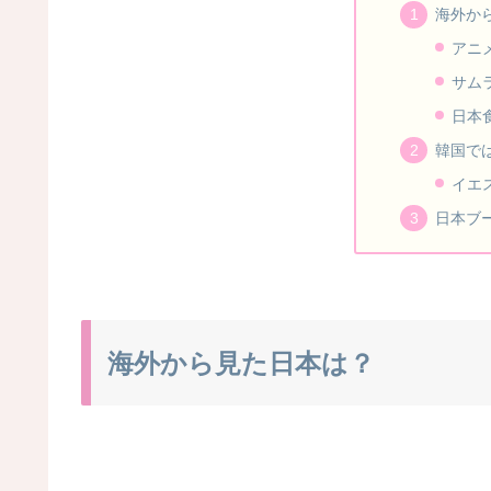
海外か
アニ
サム
日本
韓国で
イエ
日本ブ
海外から見た日本は？