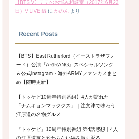
【BTS V】テテのお悩み相談室（2017年6月23
日）V LIVE 編
に
かのん
より
Recent Posts
【BTS】East Rutherford（イーストラザフォ
ード）公演『ARIRANG』スペシャルソング
＆公式Instagram・海外ARMYファンカメまと
め【随時更新】
【トッケビ10周年特別番組】4人が訪れた
「ナムキョンマッククス」｜注文津で味わう
江原道の名物グルメ
『トッケビ』10周年特別番組 第4話感想｜4人
の江原道旅と変わらない絆を振り返る