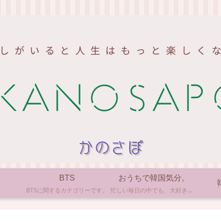
BTS
おうちで韓国気分。
BTSに関するカテゴリーです。
忙しい毎日の中でも、大好きな韓国の文化やアイテムに触れると心がほっとしますよね。ここでは、自宅で手軽に楽しめる韓国の美味しいもの、お気に入りのコスメ、そして推し活の楽しみ方など、「おうちにいながら韓国気分」に触れられるヒントを私らしくお届けします。