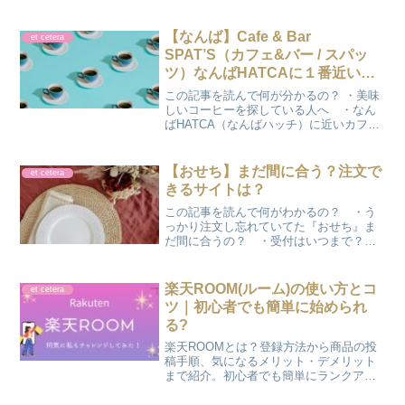
ておすすめするハングル練習帳をご紹
介！イラスト豊富で楽しみながら3日で文
字が読めるようになる、魔法の1冊を「か
【なんば】Cafe & Bar
et cetera
のさぽ」が解説します。
SPAT’S（カフェ&バー / スパッ
ツ）なんばHATCAに１番近いカ
フェ
この記事を読んで何が分かるの？ ・美味
しいコーヒーを探している人へ ・なん
ばHATCA（なんばハッチ）に近いカフ
ェ？ かのんなんばHATCAでライブがあ
る時、 会場に近いカフェがないか
な？ COCO会場に近いと焦らず、安心
【おせち】まだ間に合う？注文で
et cetera
だよね♪ 前回、利...
きるサイトは？
この記事を読んで何がわかるの？ ・う
っかり注文し忘れていてた『おせち』ま
だ間に合うの？ ・受付はいつまで？
COCO今年は何気に忙しく、ついうっか
り『おせち』の注文を忘れていたんだよ
ね…かのんそこで、まだ間に合う『おせ
楽天ROOM(ルーム)の使い方とコ
et cetera
ち』の注文について調べ...
ツ｜初心者でも簡単に始められ
る?
楽天ROOMとは？登録方法から商品の投
稿手順、気になるメリット・デメリット
まで紹介。初心者でも簡単にランクアッ
プして報酬率を上げる「Bランクへの近
道」も公開しています。楽天IDがあれば