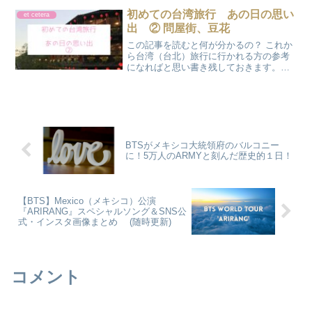
即スタート可能！「かのさぽ」と一緒に
初めての台湾旅行 あの日の思い
et cetera
ROOM作りを始めませんか？
出 ② 問屋街、豆花
この記事を読むと何が分かるの？ これか
ら台湾（台北）旅行に行かれる方の参考
になればと思い書き残しておきます。
女子旅、2泊3日でも思いっきり楽しんだ
フリープランです♪ かのん台湾旅行の思
い出前回の続きになります♪ 台北101の夜
景を楽しんだ...
BTSがメキシコ大統領府のバルコニー
に！5万人のARMYと刻んだ歴史的１日！
【BTS】Mexico（メキシコ）公演
『ARIRANG』スペシャルソング＆SNS公
式・インスタ画像まとめ (随時更新)
コメント