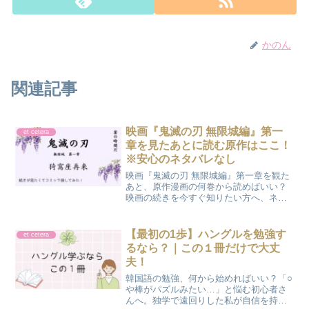
かのん
関連記事
映画『鬼滅の刃 無限城編』第一
et cetera
章を見たあとに読む原作はここ！
※安心のネタバレなし
映画『鬼滅の刃 無限城編』第一章を観た
あと、原作漫画の何巻から読めばいい？
映画の続きを今すぐ知りたい方へ、ネタ
バレなしで読むべき巻数と話を教えま
す。全巻セットや電子書籍でお得に「無
限城編」を完結まで読み進める方法も
【最初の1歩】ハングルを勉強す
et cetera
「かのさぽ」が紹介！
るなら？｜この１冊だけで大丈
夫！
韓国語の勉強、何から始めればいい？「○
や棒がパズルみたい…」と悩む初心者さ
んへ。独学で遠回りした私が自信を持っ