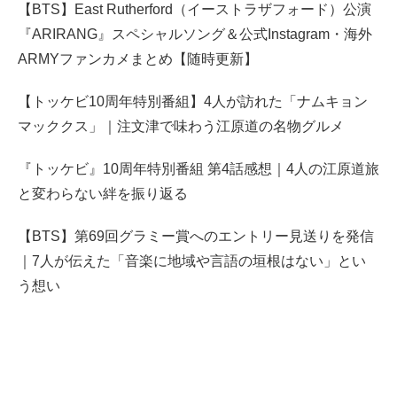
【BTS】East Rutherford（イーストラザフォード）公演
『ARIRANG』スペシャルソング＆公式Instagram・海外
ARMYファンカメまとめ【随時更新】
【トッケビ10周年特別番組】4人が訪れた「ナムキョン
マッククス」｜注文津で味わう江原道の名物グルメ
『トッケビ』10周年特別番組 第4話感想｜4人の江原道旅
と変わらない絆を振り返る
【BTS】第69回グラミー賞へのエントリー見送りを発信
｜7人が伝えた「音楽に地域や言語の垣根はない」とい
う想い