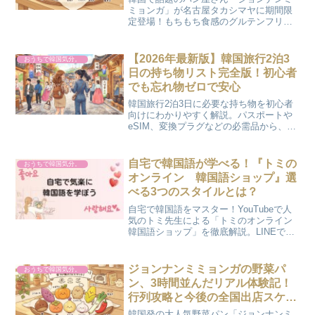
ミョンガ」が名古屋タカシマヤに期間限
定登場！もちもち食感のグルテンフリー
野菜パンの魅力や、出店期間（6/17〜
6/23）などの詳細をご紹介します。ずっ
と気になっていた方も必見の可愛らしい
【2026年最新版】韓国旅行2泊3
おうちで韓国気分。
パンの世界を覗いてみませんか？
日の持ち物リスト完全版！初心者
でも忘れ物ゼロで安心
韓国旅行2泊3日に必要な持ち物を初心者
向けにわかりやすく解説。パスポートや
eSIM、変換プラグなどの必需品から、季
節別の服装、便利グッズ、出発前チェッ
クリストまで完全網羅。忘れ物ゼロで安
心して韓国旅行を楽しみましょう！
自宅で韓国語が学べる！『トミの
おうちで韓国気分。
オンライン 韓国語ショップ』選
べる3つのスタイルとは？
自宅で韓国語をマスター！YouTubeで人
気のトミ先生による「トミのオンライン
韓国語ショップ」を徹底解説。LINEで届
く日記添削やシャドーイングなど、選べ
る3つのプランと料金をご紹介。3日間の
無料体験で、自分に合った学習スタイル
ジョンナンミミョンガの野菜パ
おうちで韓国気分。
を試してみませんか？
ン、3時間並んだリアル体験記！
行列攻略と今後の全国出店スケジ
ュールまとめ
韓国発の大人気野菜パン「ジョンナンミ