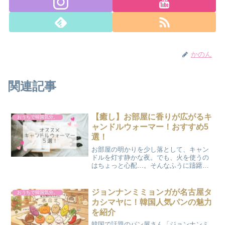
かのん
関連記事
【癒し】お部屋に香りが広がるキ
おうちで韓国気分。
ャンドルウォーマー！おすすめ5
選！
お部屋の明かりを少し落として、キャン
ドルを灯す静かな夜。でも、火を使うの
はちょっと心配…。そんなふうに躊躇し
てしまうことはありませんか？実は今、
韓国のインテリア好きさんの間で「これ
さえあれば、おうち時間がもっと好きに
ジョンナンミミョンガが名古屋タ
おうちで韓国気分。
なる！」と愛用者が急増し...
カシマヤに！韓国人気パンの魅力
を紹介
韓国で話題のパン屋さん「ジョンナンミ