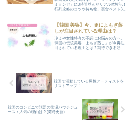
ミョンガ」に3時間並んだリアル体験記！
行列攻略のコツや持ち物、実食ベスト3も
公開。新宿・神戸・横浜・日本橋など
2026年6〜9月の全国ポップアップスケジ
ュールもまとめました。参戦前にぜひチ
【韓国 美容】今、更によもぎ蒸
おうちで韓国気分。
ェックを♪
しが注目されている理由は？
冷えや女性特有の不調にお悩みの方へ。
韓国の伝統美容「よもぎ蒸し」が今再注
目されている理由とは？期待できる効果
から、理想的な頻度、自宅で手軽に本格
温活を始める方法まで、実体験を交えて
「かのさぽ」が詳しくご紹介します♪
韓国で活動している男性アーティストを
リストアップ！
韓国のコンビニで話題の常温パウチジュ
ース：人気の理由は？(随時更新)