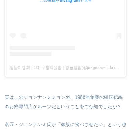
この投稿をInstagramで見る
정남미명과 | 1대 구황작물빵 | 강릉빵집(@jungnammi_kr)がシェアした投稿
実はこのジョンナンミミョンガ、1986年創業の韓国伝統
のお餅専門店がルーツだということをご存知でしたか？
名匠・ジョンナンミ氏が「家族に食べさせたい」という想