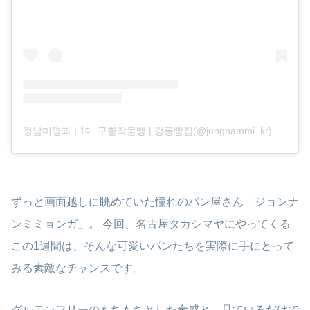
정남미명과 | 1대 구황작물빵 | 강릉빵집(@jungnammi_kr)がシェアした投稿
ずっと画面越しに眺めていた憧れのパン屋さん「ジョンナ
ンミミョンガ」。 今回、名古屋タカシマヤにやってくる
この1週間は、そんな可愛いパンたちを実際に手にとって
みる素敵なチャンスです。
グルテンフリーのもちもちとした食感と、見ているだけで