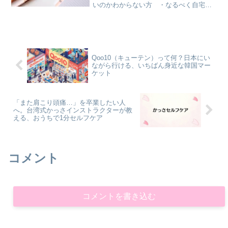
いのかわからない方 ・なるべく自宅で
学びたい方 かのん韓国語が話せたら嬉
しいけど、何から始めたら良いのか分か
らないっCOCO気軽に自宅でも勉強でき
るテキストも気になる...
Qoo10（キューテン）って何？日本にい
ながら行ける、いちばん身近な韓国マー
ケット
「また肩こり頭痛…」を卒業したい人
へ。台湾式かっさインストラクターが教
える、おうちで1分セルフケア
コメント
コメントを書き込む