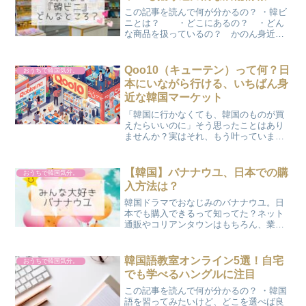
この記事を読んで何が分かるの？ ・韓ビ
ニとは？ ・どこにあるの？ ・どん
な商品を扱っているの？ かのん身近な
韓国『韓ビニ』に行ってきたよ♪『韓ビ
ニ』とは？『韓ビニ』は、韓国に行かな
くても韓国の食材やコスメを簡単に購入
Qoo10（キューテン）って何？日
おうちで韓国気分。
できるお店で、SNSで...
本にいながら行ける、いちばん身
近な韓国マーケット
「韓国に行かなくても、韓国のものが買
えたらいいのに」そう思ったことはあり
ませんか？実はそれ、もう叶っていま
す。Qoo10（キューテン）は、パジャマ
のまま、スマホひとつで入れる韓国マー
ケット。コスメも、ファッションも、食
【韓国】バナナウユ、日本での購
おうちで韓国気分。
品も、日本にいながら、...
入方法は？
韓国ドラマでおなじみのバナナウユ。日
本でも購入できるって知ってた？ネット
通販やコリアンタウンはもちろん、業務
用スーパーであのライト味に近いドリン
クを発見！バナナウユの基本情報から購
入方法まで、まとめてご紹介します♪
韓国語教室オンライン5選！自宅
おうちで韓国気分。
でも学べるハングルに注目
この記事を読んで何が分かるの？ ・韓国
語を習ってみたいけど、どこを選べば良