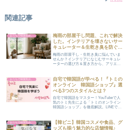
関連記事
梅雨の部屋干し問題、これで解決
おうちで韓国気分。
した。インテリアを壊さないサー
キュレーター＆生乾き臭を防ぐ洗
剤3点セット
梅雨の部屋干し・生乾き臭に悩んでいま
せんか？インテリアになじむサーキュレ
ーターの選び方＆置き方から、アリエー
ル×ランドリン×レノアの"黄金の香りレシ
ピ"まで、かのん流の梅雨対策を一挙公
開。今年の梅雨はこれで乗り切ろう♪
自宅で韓国語が学べる！『トミの
おうちで韓国気分。
オンライン 韓国語ショップ』選
べる3つのスタイルとは？
自宅で韓国語をマスター！YouTubeで人
気のトミ先生による「トミのオンライン
韓国語ショップ」を徹底解説。LINEで届
く日記添削やシャドーイングなど、選べ
る3つのプランと料金をご紹介。3日間の
無料体験で、自分に合った学習スタイル
【韓ビニ】韓国コスメや食品、グ
おうちで韓国気分。
を試してみませんか？
ッズも揃う魅力的な店舗情報♪