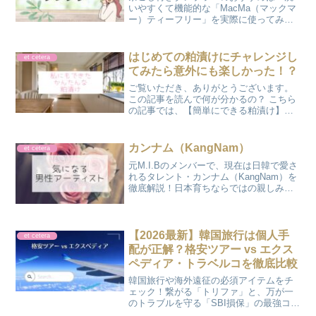
いやすくて機能的な「MacMa（マックマ
ー）ティーフリー」を実際に使ってみた
感想をまとめました。500mlサイズで持ち
運びにも便利。水出し茶も作れる万能ボ
トルの使い方や、お手入れのしやすさを
はじめての粕漬けにチャレンジし
et cetera
チェック！
てみたら意外にも楽しかった！？
ご覧いただき、ありがとうございます。
この記事を読んで何が分かるの？ こちら
の記事では、【簡単にできる粕漬け】の
レシピや漬け込み方が分かりますよ♪ か
のんかのんです♪ 今日は… ♪粕漬けにチャ
レンジするよ♪ 粕漬けとは？粕漬けと
カンナム（KangNam）
et cetera
は、お酒を絞っ...
元M.I.Bのメンバーで、現在は日韓で愛さ
れるタレント・カンナム（KangNam）を
徹底解説！日本育ちならではの親しみや
すさと、韓国バラエティでの爆笑エピソ
ード、妻イ・サンファさんとの素敵な私
生活まで。「かのさぽ」が彼の多才な魅
力を紐解きます。
【2026最新】韓国旅行は個人手
et cetera
配が正解？格安ツアー vs エクス
ペディア・トラベルコを徹底比較
韓国旅行や海外遠征の必須アイテムをチ
ェック！繋がる「トリファ」と、万が一
のトラブルを守る「SBI損保」の最強コン
ビを、ブログ運営者が実体験を交えて紹