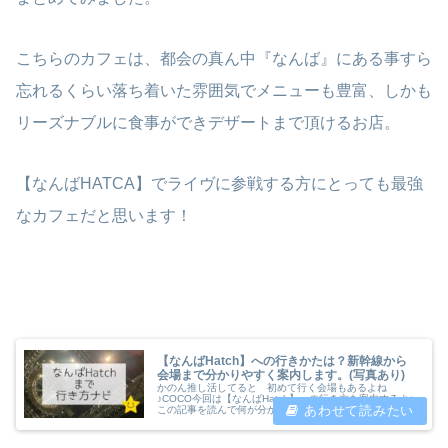
こちらのカフェは、都会の真ん中『なんば』にある事すら
忘れるくらい落ち着いた雰囲気でメニューも豊富、しかも
リーズナブルに食事ができデザートまで頂けるお店。
【なんばHATCA】でライヴに参戦する方にとっても最強
なカフェだと思います！
【なんばHatch】への行きかたは？新幹線から
会場まで分かりやすく案内します。(写真あり)
かのん推し活してると 初めて行く会場もあるよね
♪COCO今回は【なんばHatch】への行き方を案内するよ♪
この記事を読んで何が分かるの？ ・なんばHatchと
は？ ・新幹線から地下鉄を使っての移動ルート ・会場
の近くにカフェはあるの？ なん...