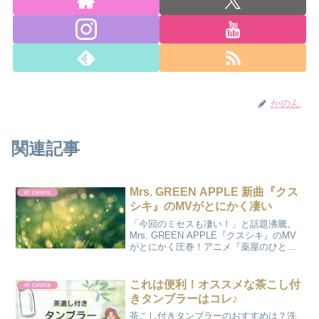
かのん
関連記事
Mrs. GREEN APPLE 新曲『クス
et cetera
シキ』のMVがとにかく凄い
「今回のミセスも凄い！」と話題沸騰。
Mrs. GREEN APPLE『クスシキ』のMV
がとにかく圧巻！アニメ『薬屋のひとり
ごと』とのコラボレーションが実現した
新曲の魅力を、かのんが熱く語ります。
心揺さぶる映像と音楽の融合を今すぐ体
これは便利！オススメな茶こし付
et cetera
験して♪
きタンブラーはコレ♪
茶こし付きタンブラーのおすすめは？洗