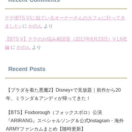
テテ(BTS V)に似ているオーナーさんのカフェに行ってき
ました♪
に
かのん
より
【BTS V】テテのお悩み相談室（2017年6月23日）V LIVE
編
に
かのん
より
Recent Posts
【プラダを着た悪魔2】Disney+で見放題｜前作から20
年、ミランダ＆アンディが帰ってきた！
【BTS】Foxborough（フォックスボロ）公演
『ARIRANG』スペシャルソング＆公式Instagram・海外
ARMYファンカムまとめ【随時更新】