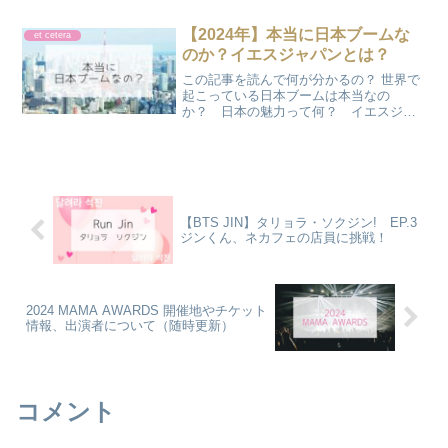
介します。推し活に集中するための「安
心・快適なネット環境」と「備え」の作
【2024年】本当に日本ブームな
et cetera
り方はこちら。
のか？イエスジャパンとは？
この記事を読んで何が分かるの？ 世界で
起こっている日本ブームは本当なの
か？ 日本の魅力って何？ イエスジャ
パンって何？ COCOじわじわと日本ブ
ームが続いているみたいだけど、本当な
のかしら？かのん本当に人気なのかな？
円安が魅力ってだけのよう...
【BTS JIN】タリョラ・ソクジン! EP.3
ジンくん、ネカフェの店員に挑戦！
2024 MAMA AWARDS 開催地やチケット
情報、出演者について（随時更新）
コメント