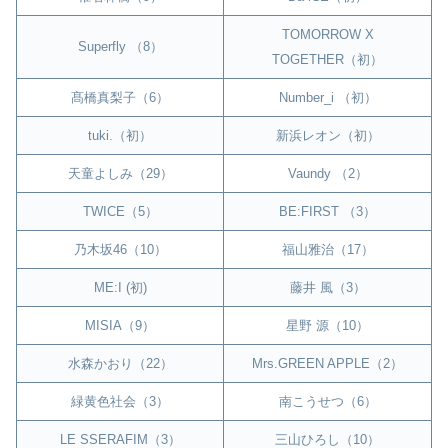
TOMORROW X
Superfly （8）
TOGETHER（初）
髙橋真梨子（6）
Number_i （初）
tuki.（初）
新浜レオン（初）
天童よしみ（29）
Vaundy （2）
TWICE（5）
BE:FIRST （3）
乃木坂46（10）
福山雅治（17）
ME:I (初)
藤井 風（3）
MISIA（9）
星野 源（10）
水森かおり（22）
Mrs.GREEN APPLE（2）
緑黄色社会（3）
南こうせつ（6）
LE SSERAFIM（3）
三山ひろし（10）