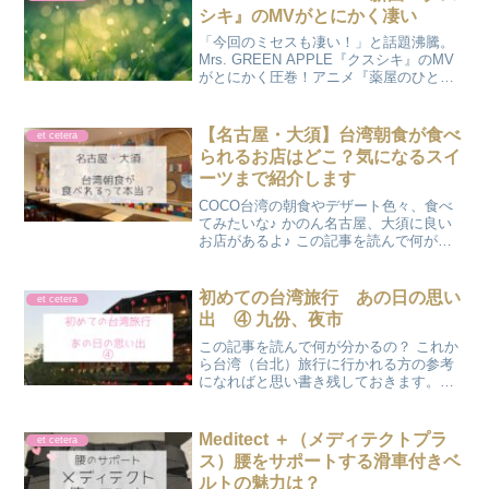
シキ』のMVがとにかく凄い
「今回のミセスも凄い！」と話題沸騰。
Mrs. GREEN APPLE『クスシキ』のMV
がとにかく圧巻！アニメ『薬屋のひとり
ごと』とのコラボレーションが実現した
新曲の魅力を、かのんが熱く語ります。
心揺さぶる映像と音楽の融合を今すぐ体
【名古屋・大須】台湾朝食が食べ
et cetera
験して♪
られるお店はどこ？気になるスイ
ーツまで紹介します
COCO台湾の朝食やデザート色々、食べ
てみたいな♪ かのん名古屋、大須に良い
お店があるよ♪ この記事を読んで何が分
かるの？ 台湾の朝食は、どんな感じ？
気になる台湾デザートは？ お店はど
こにあるの？ 台湾、定番の朝食は?台湾
初めての台湾旅行 あの日の思い
et cetera
朝食の定番、鹹...
出 ④ 九份、夜市
この記事を読んで何が分かるの？ これか
ら台湾（台北）旅行に行かれる方の参考
になればと思い書き残しておきます。
女子旅、2泊3日でも思いっきり楽しんだ
フリープランです♪ 九份といえば！『千
と千尋の神隠し』の舞台になったのでは
Meditect ＋（メディテクトプラ
et cetera
無いかと言われてい...
ス）腰をサポートする滑車付きベ
ルトの魅力は？