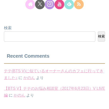
検索
検索
Recent Comments
テテ(BTS V)に似ているオーナーさんのカフェに行ってき
ました♪
に
かのん
より
【BTS V】テテのお悩み相談室（2017年6月23日）V LIVE
編
に
かのん
より