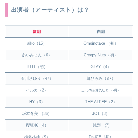
出演者（アーティスト）は？
紅組
白組
aiko（15）
Omoinotake （初）
あいみょん（6）
Creepy Nuts（初）
ILLIT（初）
GLAY（4）
石川さゆり（47）
郷ひろみ（37）
イルカ（2）
こっちのけんと（初）
HY（3）
THE ALFEE（2）
坂本冬美 （36）
JO1（3）
櫻坂46（4）
純烈 (7)
椎名林檎（9）
Da-iCE（初）