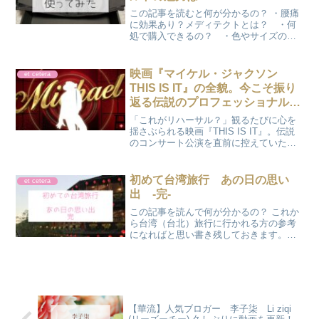
この記事を読むと何が分かるの？ ・腰痛
に効果あり？メディテクトとは？ ・何
処で購入できるの？ ・色やサイズのバ
リエーションは？ ・使ってみた感想
は？ かのん実は、みんな気になってい
る…『Meditect ＋（メディテクトプラ
映画『マイケル・ジャクソン
et cetera
ス）』腰をサポー...
THIS IS IT』の全貌。今こそ振り
返る伝説のプロフェッショナルな
素顔
「これがリハーサル？」観るたびに心を
揺さぶられる映画『THIS IS IT』。伝説
のコンサート公演を直前に控えていたマ
イケル・ジャクソンの、最後のラブレタ
ーとも言える貴重な映像の魅力を、ファ
ン目線で深掘りします。今すぐ観られる
初めて台湾旅行 あの日の思い
et cetera
配信サービスも紹介中！
出 -完-
この記事を読んで何が分かるの？ これか
ら台湾（台北）旅行に行かれる方の参考
になればと思い書き残しておきます。
女子旅、2泊3日でも思いっきり楽しんだ
フリープランです♪ ここ旅の最終日には
何をしたの？かのんもちろん、買い物も
したし食べたいもの...
【華流】人気ブロガー 李子柒 Li ziqi