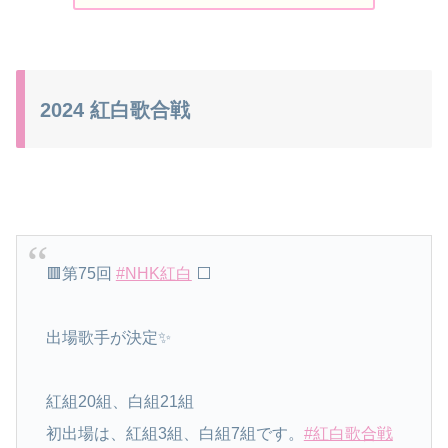
2024 紅白歌合戦
🟥第75回
#NHK紅白
⬜️
出場歌手が決定✨
紅組20組、白組21組
初出場は、紅組3組、白組7組です。
#紅白歌合戦