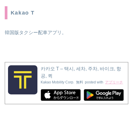
Kakao T
韓国版タクシー配車アプリ。
카카오 T – 택시, 세차, 주차, 바이크, 항
공, 퀵
Kakao Mobility Corp.
無料
posted with
アプリーチ