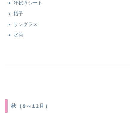
汗拭きシート
帽子
サングラス
水筒
秋（9～11月）