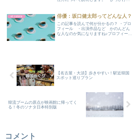
ドラマからどの時代にも良いところも悪
いことろもあったと思いますが、私が感
じた事を正直に書いていきたいと思いま
俳優：坂口健太郎ってどんな人？
et cetera
す。【ドラマ】不適切に...
この記事を読んで何が分かるの？ ・プロ
フィール ・出演作品など かのんどん
な人なのか気になりますね♪プロフィール
この投稿をInstagramで見る kentaro
sakaguchi(@sakaguchikentaro)がシェア
した投稿名...
【名古屋・大須】歩きやすい！駅近韓国
スポット巡りプラン
韓流ブームの原点が映画館に帰ってく
る！冬のソナタ日本特別版
コメント