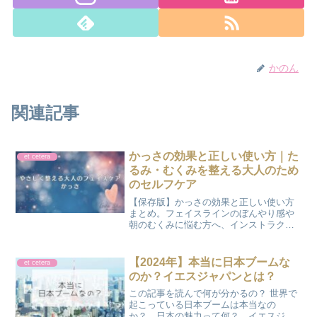
かのん
関連記事
かっさの効果と正しい使い方｜た
et cetera
るみ・むくみを整える大人のため
のセルフケア
【保存版】かっさの効果と正しい使い方
まとめ。フェイスラインのぼんやり感や
朝のむくみに悩む方へ、インストラクタ
ー視点でおすすめのケア方法を紹介しま
す。オイルの使い方や水分の摂り方な
ど、効果を最大限に引き出すためのポイ
【2024年】本当に日本ブームな
et cetera
ントも必見。理想のスッキリ顔を目指し
のか？イエスジャパンとは？
ましょう。
この記事を読んで何が分かるの？ 世界で
起こっている日本ブームは本当なの
か？ 日本の魅力って何？ イエスジャ