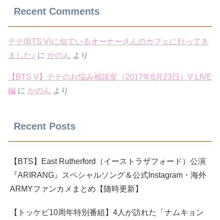
Recent Comments
テテ(BTS V)に似ているオーナーさんのカフェに行ってき
ました♪
に
かのん
より
【BTS V】テテのお悩み相談室（2017年6月23日）V LIVE
編
に
かのん
より
Recent Posts
【BTS】East Rutherford（イーストラザフォード）公演
『ARIRANG』スペシャルソング＆公式Instagram・海外
ARMYファンカメまとめ【随時更新】
【トッケビ10周年特別番組】4人が訪れた「ナムキョン