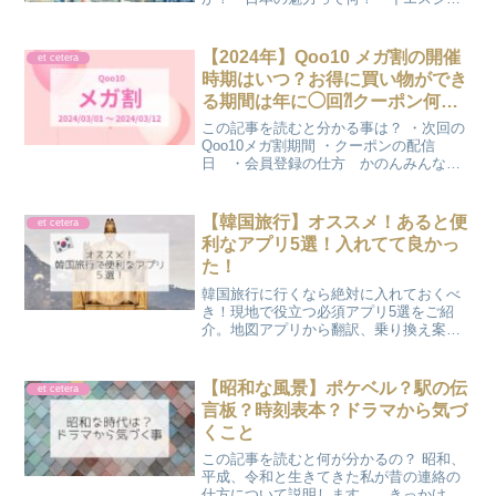
パンって何？ COCOじわじわと日本ブ
ームが続いているみたいだけど、本当な
のかしら？かのん本当に人気なのかな？
【2024年】Qoo10 メガ割の開催
et cetera
円安が魅力ってだけのよう...
時期はいつ？お得に買い物ができ
る期間は年に◯回⁈クーポン何
枚？
この記事を読むと分かる事は？ ・次回の
Qoo10メガ割期間 ・クーポンの配信
日 ・会員登録の仕方 かのんみんな大
好き♪Qoo10のメガ割期間について書いて
いきます♪ Qoo10 メガ割はいつ？大手シ
ョッピングサイト【Qoo10】のメガ割は
【韓国旅行】オススメ！あると便
et cetera
年...
利なアプリ5選！入れてて良かっ
た！
韓国旅行に行くなら絶対に入れておくべ
き！現地で役立つ必須アプリ5選をご紹
介。地図アプリから翻訳、乗り換え案内
まで、これさえあればソウル初心者でも
安心です。ダウンロードは日本で済ませ
て、快適な韓国旅行の準備を始めましょ
【昭和な風景】ポケベル？駅の伝
et cetera
う！
言板？時刻表本？ドラマから気づ
くこと
この記事を読むと何が分かるの？ 昭和、
平成、令和と生きてきた私が昔の連絡の
仕方について説明します。 きっかけは