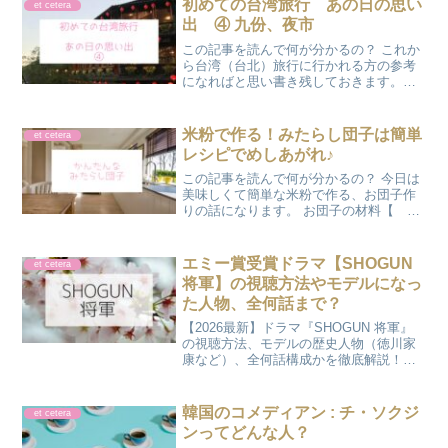
初めての台湾旅行 あの日の思い
et cetera
出 ④ 九份、夜市
この記事を読んで何が分かるの？ これか
ら台湾（台北）旅行に行かれる方の参考
になればと思い書き残しておきます。
女子旅、2泊3日でも思いっきり楽しんだ
フリープランです♪ 九份といえば！『千
と千尋の神隠し』の舞台になったのでは
米粉で作る！みたらし団子は簡単
et cetera
無いかと言われてい...
レシピでめしあがれ♪
この記事を読んで何が分かるの？ 今日は
美味しくて簡単な米粉で作る、お団子作
りの話になります。 お団子の材料【 だ
んご材料 】・米粉・絹ごし豆腐 【
タレ 】・醤油・砂糖・みりん・片栗粉
材料はこれだけ♪米粉に絹ごし豆腐を入
エミー賞受賞ドラマ【SHOGUN
et cetera
れ、手で練っていきま...
将軍】の視聴方法やモデルになっ
た人物、全何話まで？
【2026最新】ドラマ『SHOGUN 将軍』
の視聴方法、モデルの歴史人物（徳川家
康など）、全何話構成かを徹底解説！エ
ミー賞受賞で話題の本作はDisney+で独占
配信中。シーズン2に向けた予習はこれで
バッチリです。
韓国のコメディアン : チ・ソクジ
et cetera
ンってどんな人？