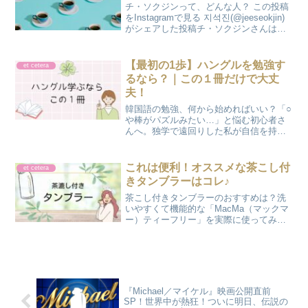
チ・ソクジンって、どんな人？ この投稿
をInstagramで見る 지석진(@jeeseokjin)
がシェアした投稿チ・ソクジンさんは韓
国のコメディアンで、1992年に歌手デビ
ューも果たしました。現在は『Running
Man』のメンバーであ...
【最初の1歩】ハングルを勉強す
et cetera
るなら？｜この１冊だけで大丈
夫！
韓国語の勉強、何から始めればいい？「○
や棒がパズルみたい…」と悩む初心者さ
んへ。独学で遠回りした私が自信を持っ
ておすすめするハングル練習帳をご紹
介！イラスト豊富で楽しみながら3日で文
字が読めるようになる、魔法の1冊を「か
これは便利！オススメな茶こし付
et cetera
のさぽ」が解説します。
きタンブラーはコレ♪
茶こし付きタンブラーのおすすめは？洗
いやすくて機能的な「MacMa（マックマ
ー）ティーフリー」を実際に使ってみた
感想をまとめました。500mlサイズで持ち
運びにも便利。水出し茶も作れる万能ボ
トルの使い方や、お手入れのしやすさを
チェック！
『Michael／マイケル』映画公開直前
SP！世界中が熱狂！ついに明日、伝説の