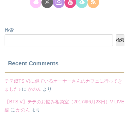
検索
検索
Recent Comments
テテ(BTS V)に似ているオーナーさんのカフェに行ってき
ました♪
に
かのん
より
【BTS V】テテのお悩み相談室（2017年6月23日）V LIVE
編
に
かのん
より