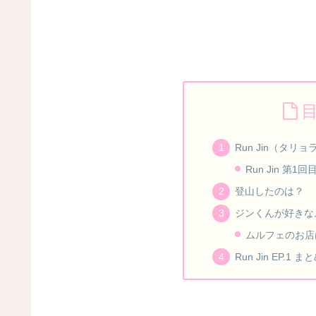
Run Jin（タリ
Run Jin 第
登山したのは？
ジンくんが好きな
ムルフェのお店
Run Jin EP.1 ま