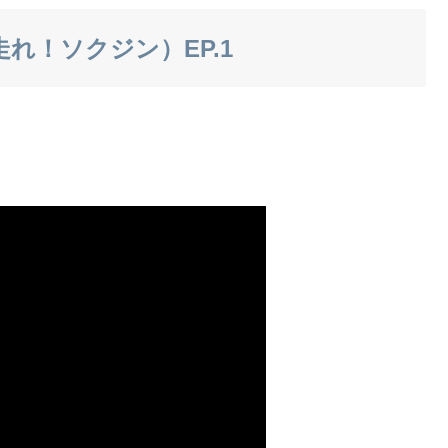
走れ！ソクジン）EP.1