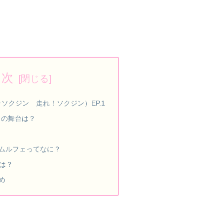
目次
ョラソクジン 走れ！ソクジン）EP.1
1回目の舞台は？
ムルフェってなに？
は？
とめ