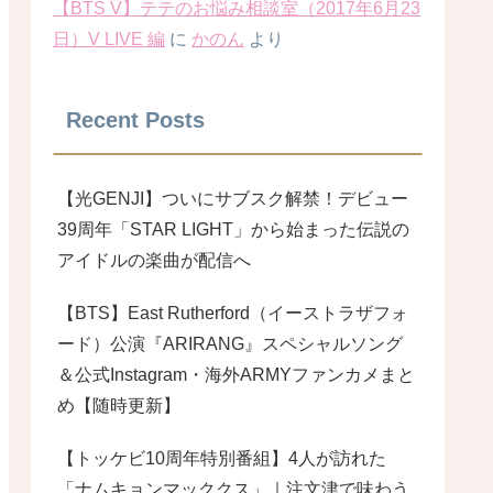
【BTS V】テテのお悩み相談室（2017年6月23
日）V LIVE 編
に
かのん
より
Recent Posts
【光GENJI】ついにサブスク解禁！デビュー
39周年「STAR LIGHT」から始まった伝説の
アイドルの楽曲が配信へ
【BTS】East Rutherford（イーストラザフォ
ード）公演『ARIRANG』スペシャルソング
＆公式Instagram・海外ARMYファンカメまと
め【随時更新】
【トッケビ10周年特別番組】4人が訪れた
「ナムキョンマッククス」｜注文津で味わう