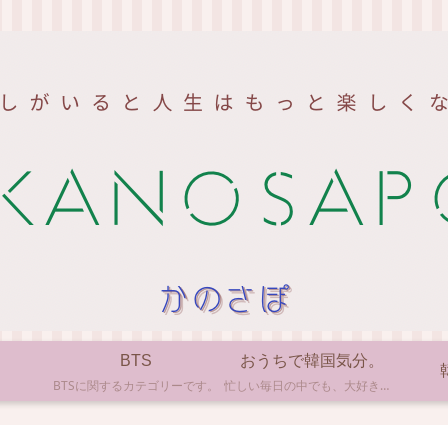
BTS
おうちで韓国気分。
BTSに関するカテゴリーです。
忙しい毎日の中でも、大好きな韓国の文化やアイテムに触れると心がほっとしますよね。ここでは、自宅で手軽に楽しめる韓国の美味しいもの、お気に入りのコスメ、そして推し活の楽しみ方など、「おうちにいながら韓国気分」に触れられるヒントを私らしくお届けします。