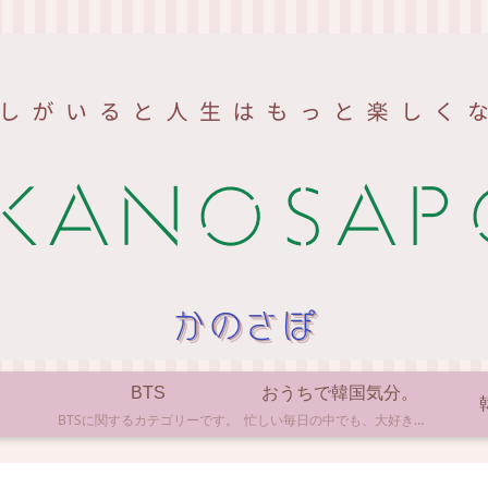
BTS
おうちで韓国気分。
BTSに関するカテゴリーです。
忙しい毎日の中でも、大好きな韓国の文化やアイテムに触れると心がほっとしますよね。ここでは、自宅で手軽に楽しめる韓国の美味しいもの、お気に入りのコスメ、そして推し活の楽しみ方など、「おうちにいながら韓国気分」に触れられるヒントを私らしくお届けします。