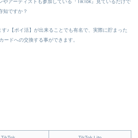
やアーティストも参加している『TikTok』見ているだけで
ご存知ですか？
になります♪【ポイ活】が出来ることでも有名で、実際に貯まった
フトカードへの交換する事ができます。
TikTok
TikTok Lite