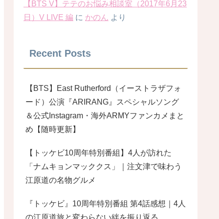
【BTS V】テテのお悩み相談室（2017年6月23
日）V LIVE 編
に
かのん
より
Recent Posts
【BTS】East Rutherford（イーストラザフォ
ード）公演『ARIRANG』スペシャルソング
＆公式Instagram・海外ARMYファンカメまと
め【随時更新】
【トッケビ10周年特別番組】4人が訪れた
「ナムキョンマッククス」｜注文津で味わう
江原道の名物グルメ
『トッケビ』10周年特別番組 第4話感想｜4人
の江原道旅と変わらない絆を振り返る