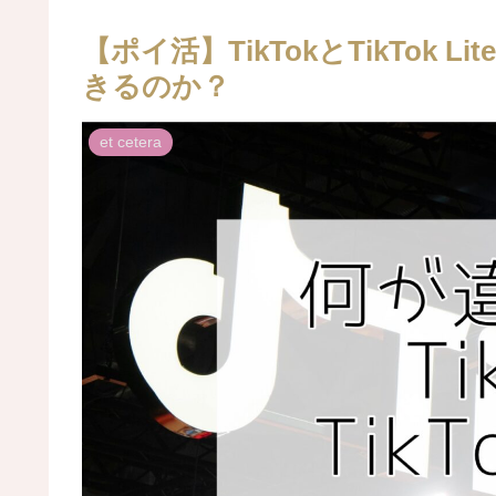
【ポイ活】TikTokとTikTok
きるのか？
et cetera