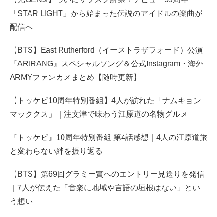
「STAR LIGHT」から始まった伝説のアイドルの楽曲が
配信へ
【BTS】East Rutherford（イーストラザフォード）公演
『ARIRANG』スペシャルソング＆公式Instagram・海外
ARMYファンカメまとめ【随時更新】
【トッケビ10周年特別番組】4人が訪れた「ナムキョン
マッククス」｜注文津で味わう江原道の名物グルメ
『トッケビ』10周年特別番組 第4話感想｜4人の江原道旅
と変わらない絆を振り返る
【BTS】第69回グラミー賞へのエントリー見送りを発信
｜7人が伝えた「音楽に地域や言語の垣根はない」とい
う想い