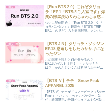
かな？COCO本当に楽しみだね♪『Winter
Ahead 』テテのデジタルシングルのタイ
【Run BTS 2.0】これぞタリョ
BTS
トル...
ラ！EP.1『BTSのご入室です』爆
笑の部屋決め＆わちゃわちゃ感
（2026/04/23）
ついに配信開始！『Run BTS 2.0（タリ
ョラバンタン）』最新作「BTS'S TRIP
EP.1」の見どころを徹底解説。メンバー
の入室シーンから、番組内で見せた素
顔、ARMY必見の注目ポイントまでまと
めてお届けします。次回の配信スケジュ
【BTS JIN】タリョラ・ソクジン
BTS
ールもチェック！
EP.18 恩返しをしたカササギにな
ったジン
この記事を読むと何が分かるの？ ・
EP.18のゲストは誰？ ・カササギと
は？ かのんジンくんは料理も上手だよ
ね♪EP.18 のゲストは？タリョラ・ソクジ
ン EP.18のゲストは ホン・ジンギョンさ
ん♪ホン・ジンギョンさんとは？ホン・ジ
【BTS Ｖ】テテ Snow Peak
BTS
ンギョ...
APPAREL 2025
【BTS V】テテが「スノーピーク（Snow
Peak）アパレル」のアンバサダーに就
任！韓国限定の最新ビジュアルやCM動画
はどこで見れる？日本での購入方法や、
テテ着用モデルの探し方まで、ARMYが