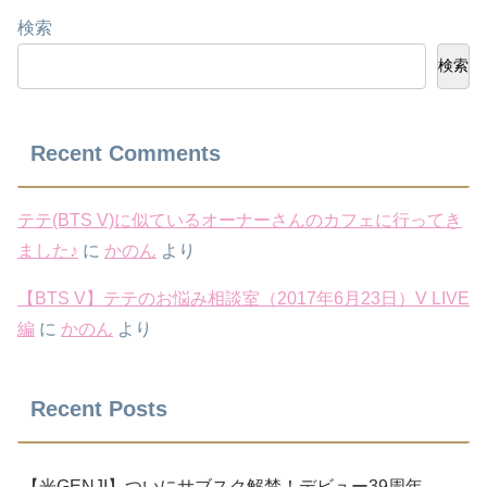
検索
検索
Recent Comments
テテ(BTS V)に似ているオーナーさんのカフェに行ってき
ました♪
に
かのん
より
【BTS V】テテのお悩み相談室（2017年6月23日）V LIVE
編
に
かのん
より
Recent Posts
【光GENJI】ついにサブスク解禁！デビュー39周年