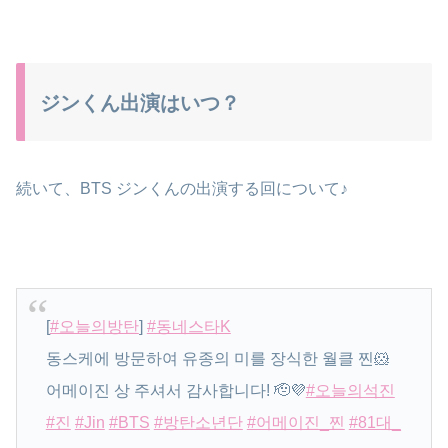
ジンくん出演はいつ？
続いて、BTS ジンくんの出演する回について♪
[
#오늘의방탄
]
#동네스타K
동스케에 방문하여 유종의 미를 장식한 월클 찐🐹
어메이진 상 주셔서 감사합니다! 🫡💜
#오늘의석진
#진
#Jin
#BTS
#방탄소년단
#어메이진_찐
#81대_