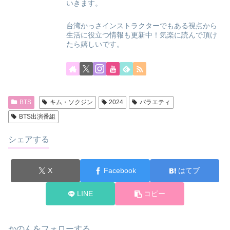
いきます。
台湾かっさインストラクターでもある視点から
生活に役立つ情報も更新中！気楽に読んで頂け
たら嬉しいです。
BTS
キム・ソクジン
2024
バラエティ
BTS出演番組
シェアする
X
Facebook
はてブ
LINE
コピー
かのんをフォローする