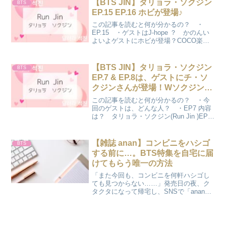
【BTS JIN】タリョラ・ソクジン
BTS
か？
EP.15 EP.16 ホビが登場♪
この記事を読むと何が分かるの？ ・
EP.15 ・ゲストはJ-hope ？ かのんい
よいよゲストにホビが登場？COCO楽し
い会になりそうだね♪タリョラ ホ ソク
ジン今回のタリョラ・ソクジンはゲスト
にホビ（J-hope）が登場します♪今回はメ
【BTS JIN】タリョラ・ソクジン
BTS
ン...
EP.7 & EP.8は、ゲストにチ・ソ
クジンさんが登場！Wソクジン対
決にコメディ愛が炸裂！
この記事を読むと何が分かるの？ ・今
回のゲストは、どんな人？ ・EP7 内容
は？ タリョラ・ソクジン(Run Jin )EP.7
タリョラ・ソクジン 第7回目もゲストを
迎え進行されました♪ #달려라석진 EP.7
오랜만에 상봉한 석진즈👬 ...
【雑誌 anan】コンビニをハシゴ
BTS
する前に…。BTS特集を自宅に届
けてもらう唯一の方法
「また今回も、コンビニを何軒ハシゴし
ても見つからない……」発売日の夜、ク
タクタになって帰宅し、SNSで「anan手
に入れた！」という投稿を見て、悔しい
思いをしたことはありませんか？6月の
『anan』BTS特集、本当に待ち遠しいで
すよね。でも...