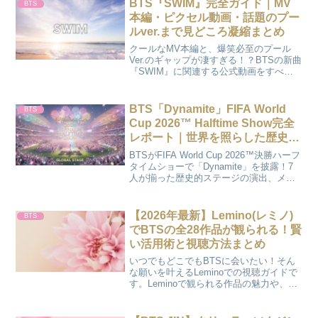
BTS『SWIM』完全ガイド｜MV
BTS
本編・ピクセル動画・話題のプー
ルver.まで見どころ凝縮まとめ
クールなMV本編と、爆笑必至のプール
Ver.のギャップが凄すぎる！？BTSの新曲
『SWIM』に関連する公式動画をすべて
まとめました。メンバーの素顔が見える
ビハインド映像や、シュールでキュート
なピクセル動画など、見逃せないポイン
BTS「Dynamite」FIFA World
BTS
トをファン視点でレポ。
Cup 2026™ Halftime Show完全
レポート｜世界を照らした歴史的
ステージ
BTSがFIFA World Cup 2026™決勝ハーフ
タイムショーで「Dynamite」を披露！7
人が揃った歴史的ステージの演出、メン
バーの姿、世界中のARMYの反応を完全
レポート。
【2026年最新】Lemino(レミノ)
BTS
でBTSの全28作品が観られる！賢
い活用術と視聴方法まとめ
いつでもどこでもBTSに会いたい！そん
な願いを叶えるLeminoでの視聴ガイドで
す。Leminoで観られる作品の魅力や、チ
ェックすべきポイントを整理しました。
忙しい毎日のスキマ時間に、大好きな彼
らとの癒やしの時間をプラスしません