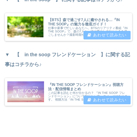
【BTS】森で過ごす7人に癒やされる…『IN
THE SOOP』の魅力を徹底ガイド！
仕事や家事で忙しいあなたへ。BTSのリアリティ番組『IN
THE SOOP』で、森の7人と一緒に癒やしのひとときを過
ごしませんか？撮影時期や場所、視聴方法まで、ファン目
線で分かりやすく解説します♪
▼ 【
in the soop フレンドケーション 】に関する記
事はコチラから♪
『IN THE SOOP フレンドケーション』視聴方
法・配信情報まとめ
この記事を読むと何が分かるの？ 『IN THE SOOP フレ
ンドケーション』について知りたい方へのページになりま
す。 視聴方法「IN THE SOOP フレンドケーション」は
Disney ＋（ディズニープラス）にて独占配信されていま
す。I...