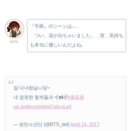
『手紙』のシーンは…
つい、涙が出ちゃいました。 皆、気持ち
かのん
も本当に優しいんだよね。
잘 다녀왔습니당~
내 영원한 형제들과 🤙📸✌️
#홉필름
pic.twitter.com/dmCpkcvLq4
— 방탄소년단 (@BTS_twt)
April 14, 2017