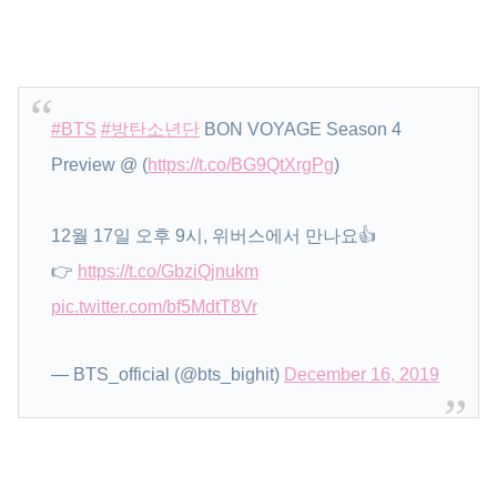
#BTS
#방탄소년단
BON VOYAGE Season 4
Preview @ (
https://t.co/BG9QtXrgPg
)
12월 17일 오후 9시, 위버스에서 만나요👍
👉
https://t.co/GbziQjnukm
pic.twitter.com/bf5MdtT8Vr
— BTS_official (@bts_bighit)
December 16, 2019