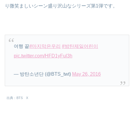
り微笑ましいシーン盛り沢山なシリーズ第1弾です。
여행 끝
#마지막은우리
#방탄제일어린이
pic.twitter.com/HFD1yFul3h
— 방탄소년단 (@BTS_twt)
May 26, 2016
出典：BTS X