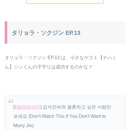
タリョラ・ソクジン EP.13
タリョラ・ソクジン EP.13 は、小さなゲスト【テハく
ん】ジンくんの子守りは成功するのかな？
[
#달려라석진
] 김석진씨와 결혼하고 싶은 사람만
보세요 (Don't Watch This If You Don't Want to
Marry Jin)