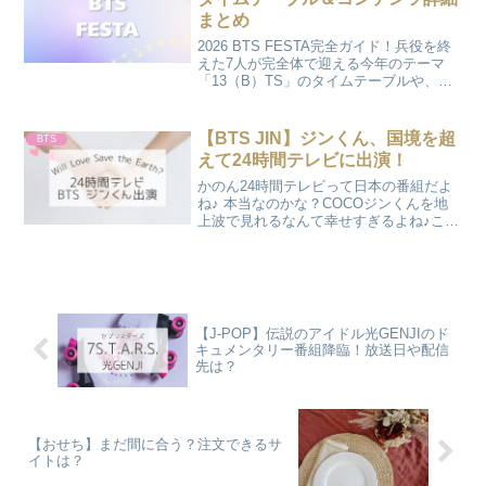
しょう♪
まとめ
2026 BTS FESTA完全ガイド！兵役を終
えた7人が完全体で迎える今年のテーマ
「13（B）TS」のタイムテーブルや、限
定コンテンツ、釜山公演の詳細まで丁寧
に解説します。デビュー記念日に向けた
熱い祭典を一緒に楽しみましょう♪
【BTS JIN】ジンくん、国境を超
BTS
えて24時間テレビに出演！
かのん24時間テレビって日本の番組だよ
ね♪ 本当なのかな？COCOジンくんを地
上波で見れるなんて幸せすぎるよね♪この
記事を読んで何が分かるの？ ・24時間TV
にジンくんは本当に出演するの？ ・キャ
ラクターTシャツは購入できるの？ ・今
年の2...
【J-POP】伝説のアイドル光GENJIのド
キュメンタリー番組降臨！放送日や配信
先は？
【おせち】まだ間に合う？注文できるサ
イトは？