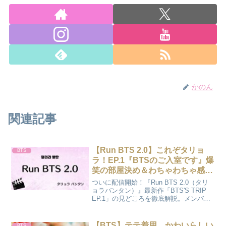
かのん
関連記事
【Run BTS 2.0】これぞタリョ
BTS
ラ！EP.1『BTSのご入室です』爆
笑の部屋決め＆わちゃわちゃ感
（2026/04/23）
ついに配信開始！『Run BTS 2.0（タリ
ョラバンタン）』最新作「BTS'S TRIP
EP.1」の見どころを徹底解説。メンバー
の入室シーンから、番組内で見せた素
顔、ARMY必見の注目ポイントまでまと
めてお届けします。次回の配信スケジュ
【BTS】テテ着用、かわいらしい
BTS