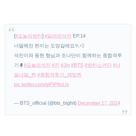
[
#오늘의방탄
]
#달려라석진
EP.14
너덜해진 찐이는 도망갈래요🏃💨
석진이와 동현 형님과 조나단이 함께하는 종합격투
기🥊
#오늘의석진
#진
#Jin
#BTS
#방탄소년단
#너
덜너덜_찐
#종합격투기_재밌찐
pic.twitter.com/glPlP8vLlx
— BTS_official (@bts_bighit)
December 17, 2024