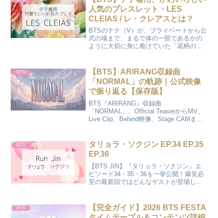
ールもチェック！
人気のブレスレット・LES
CLEIAS / レ・クレアスとは？
BTSのテテ（V）が、プライベートから公
式の場まで、まるで体の一部であるかの
ように大切に身に着けていた「花柄のビ
ーズアクセサリー」。インスタグラムの
投稿や空港ファッションで見かけるたび
に、その可憐でどこか懐かしいデザイン
【BTS】ARIRANG収録曲
BTS
に目を奪われたARM...
「NORMAL」の軌跡｜公式映像
で振り返る【保存版】
BTS『ARIRANG』収録曲
「NORMAL」。Official TeaserからMV、
Live Clip、Behind映像、Stage CAMま
で、BANGTANTVで届けられた7人の記録
を公開順に振り返る保存版記事です。
タリョラ・ソクジン EP.34 EP.35
BTS
EP.36
【BTS JIN】『タリョラ・ソクジン』エ
ピソード34・35・36を一挙公開！爆笑必
至の最新回ではどんなゲストが登場し
た？ジンくんの魅力が炸裂する見どころ
ポイントを「かのさぽ」が詳しくレポし
ます。YouTubeの視聴リンクもまとめて
【完全ガイド】2026 BTS FESTA
BTS
チェックして、週末の推し活を楽しみま
タイムテーブル＆コンテンツ詳細