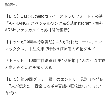
配信へ
【BTS】East Rutherford（イーストラザフォード）公演
『ARIRANG』スペシャルソング＆公式Instagram・海外
ARMYファンカメまとめ【随時更新】
【トッケビ10周年特別番組】4人が訪れた「ナムキョン
マッククス」｜注文津で味わう江原道の名物グルメ
『トッケビ』10周年特別番組 第4話感想｜4人の江原道旅
と変わらない絆を振り返る
【BTS】第69回グラミー賞へのエントリー見送りを発信
｜7人が伝えた「音楽に地域や言語の垣根はない」とい
う想い