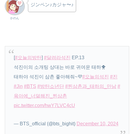
ジンペン♪カジャ〜♪
かのん
[
#오늘의방탄
]
#달려라석진
EP.13
석진이의 소개팅 상대는 바로 귀여운 태하🐥
태하야 석진이 삼촌 좋아해줘~💜
#오늘의석진
#진
#Jin
#BTS
#방탄소년단
#찐삼촌과_태하의_만남
#
육아에_너덜해진_찐삼촌
pic.twitter.com/hwY7LVC4cU
— BTS_official (@bts_bighit)
December 10, 2024