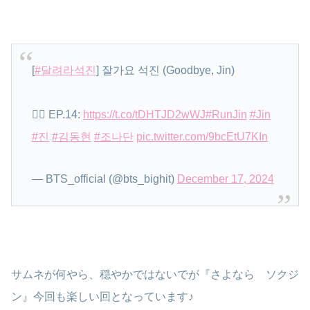
[
#달려라석진
] 잘가요 석진 (Goodbye, Jin)
🏃‍♂️ EP.14:
https://t.co/tDHTJD2wWJ
#RunJin
#Jin
#진
#김동현
#조나단
pic.twitter.com/9bcEtU7KIn
— BTS_official (@bts_bighit)
December 17, 2024
サムネが何やら、穏やかではないでが『さよなら ソクジ
ン』今回も楽しい回となっています♪