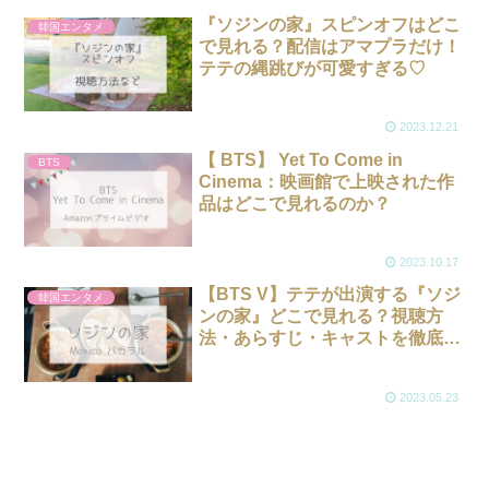
『ソジンの家』スピンオフはどこ
韓国エンタメ
で見れる？配信はアマプラだけ！
テテの縄跳びが可愛すぎる♡
2023.12.21
【 BTS】 Yet To Come in
BTS
Cinema：映画館で上映された作
品はどこで見れるのか？
2023.10.17
【BTS V】テテが出演する『ソジ
韓国エンタメ
ンの家』どこで見れる？視聴方
法・あらすじ・キャストを徹底紹
介
2023.05.23