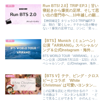
どころをレポ。ホビが愛用していた「あ
の紫のヨガリング」の正体も教えちゃい
Run BTS! 2.0】TRIP EP.3｜甘い
BTS
ます♪
寝起きから爆笑の足球、そして思
い出の普門寺へ…10年越しの願い
とは？（2026/05/05）
【神回確定】タリョラ2.0 TRIP編EP.3
は、朝の「髪くしゃ」テテから目が離せ
ない！爆笑の足球では、ジンに「笑っ
て」と言われ目がガチすぎるテテにメン
バーも大爆笑。そして10年越しの普門寺
での瓦書き…。笑いと感動の全記録をブ
【BTS】Munich（ミュンヘン）
BTS
ログでチェックして、推し活をもっと楽
公演『ARIRANG』スペシャルソ
しく！
ング＆公式Instagram・海外
ARMYファンカメまとめ【随時更
BTS WORLD TOUR『ARIRANG』ミュン
新】
ヘン公演（2026年7月11日・12日）のス
ペシャルソング、公式Instagram、海外
ARMYファンカメ、FCバイエルンからの
ユニフォーム、JINのビール投稿、アイス
バッハでの川遊び、SUGAのハイキング
【BTS V】テテ、ビング・クロス
BTS
など現地エピソードをまとめて紹介。
ビーとコラボ ’White
【随時更新】
Christmas’ は可愛いヨンタンも
出演
この記事を読むと何が分かるの？ ・コ
ラボ曲は？ ・ヨンタンも出演？ ・ど
こで見ることができる？ かのんとって
も素敵なMVです♪可愛いテテの愛犬ヨン