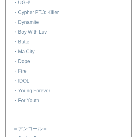
・UGH!
・Cypher PT.3: Killer
・Dynamite
・Boy With Luv
・Butter
・Ma City
・Dope
・Fire
・IDOL
・Young Forever
・For Youth
＝アンコール＝