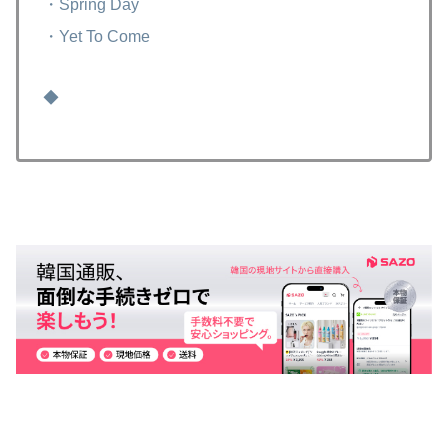
・Spring Day
・Yet To Come
◆