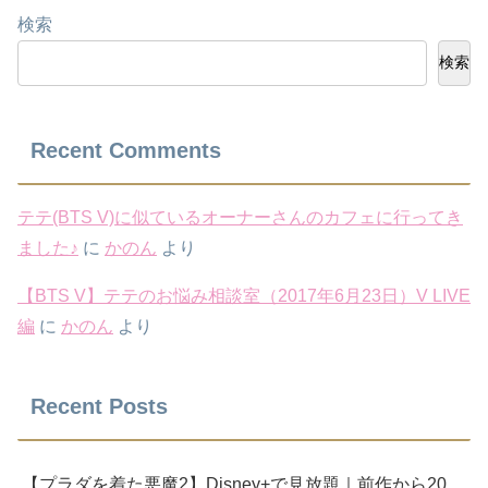
検索
検索
Recent Comments
テテ(BTS V)に似ているオーナーさんのカフェに行ってき
ました♪
に
かのん
より
【BTS V】テテのお悩み相談室（2017年6月23日）V LIVE
編
に
かのん
より
Recent Posts
【プラダを着た悪魔2】Disney+で見放題｜前作から20