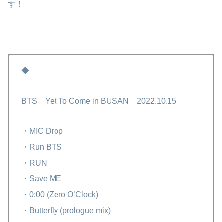
す！
◆
BTS Yet To Come in BUSAN 2022.10.15
・MIC Drop
・Run BTS
・RUN
・Save ME
・0:00 (Zero O’Clock)
・Butterfly (prologue mix)