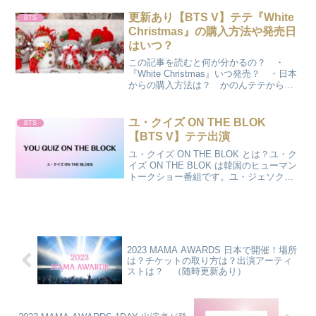
タンも出演していますよ♪テテ、ビング・
クロスビーとコラボBTS V (テテ)が以前
更新あり【BTS V】テテ『White
BTS
から尊敬して...
Christmas』の購入方法や発売日
はいつ？
この記事を読むと何が分かるの？ ・
『White Christmas』いつ発売？ ・日本
からの購入方法は？ かのんテテからの
クリスマスプレゼントだね♪Bing Crosby
＆ V Bing Crosby（ビング・クロスビ
ー）とBTS V （...
ユ・クイズ ON THE BLOK
BTS
【BTS V】テテ出演
ユ・クイズ ON THE BLOK とは？ユ・ク
イズ ON THE BLOK は韓国のヒューマン
トークショー番組です。ユ・ジェソクと
チョ・セホが司会を務め、出演するアー
ティストに質問などするトーク番組。毎
回、ユニークな展開に繋がることもあ
り...
2023 MAMA AWARDS 日本で開催！場所
は？チケットの取り方は？出演アーティ
ストは？ （随時更新あり）