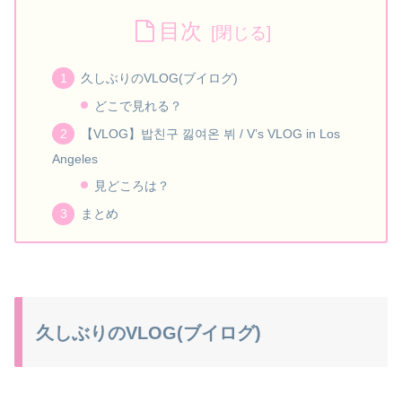
目次
久しぶりのVLOG(ブイログ)
どこで見れる？
【VLOG】밥친구 낋여온 뷔 / V’s VLOG in Los
Angeles
見どころは？
まとめ
久しぶりのVLOG(ブイログ)