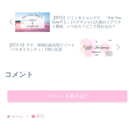
Ahead 』テテのデジタルシングルのタイ
トル...
【BTS】ジミン＆ジョングク 『Are You
Sure?! 2 』(イゲマジャ) 2人旅のリアリテ
ィ番組。いつから？どこで見れるの？
【BTS V】テテ、韓国の総合型リゾート
『パラダイスシティ』CMに出演
コメント
コメントを書き込む
ホーム
BTS