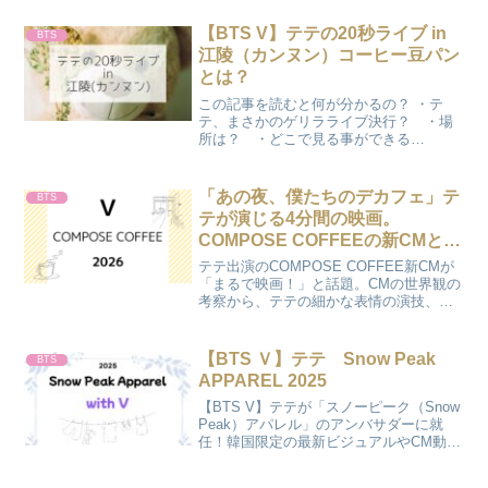
【BTS V】テテの20秒ライブ in
BTS
江陵（カンヌン）コーヒー豆パン
とは？
この記事を読むと何が分かるの？ ・テ
テ、まさかのゲリラライブ決行？ ・場
所は？ ・どこで見る事ができる
の？ テテが？まさかのゲリラライ
ブ？かのんまさか、テテがゲリラライブ
をするなんて考えてもいなかったから、
「あの夜、僕たちのデカフェ」テ
BTS
知った時は本当にビックリ！COC...
テが演じる4分間の映画。
COMPOSE COFFEEの新CMとメ
イキング（随時更新）
テテ出演のCOMPOSE COFFEE新CMが
「まるで映画！」と話題。CMの世界観の
考察から、テテの細かな表情の演技、
SNSでのファンの反応まで詳しく解説し
ます。短編ドラマのような美しい映像の
魅力を深掘り！
【BTS Ｖ】テテ Snow Peak
BTS
APPAREL 2025
【BTS V】テテが「スノーピーク（Snow
Peak）アパレル」のアンバサダーに就
任！韓国限定の最新ビジュアルやCM動画
はどこで見れる？日本での購入方法や、
テテ着用モデルの探し方まで、ARMYが