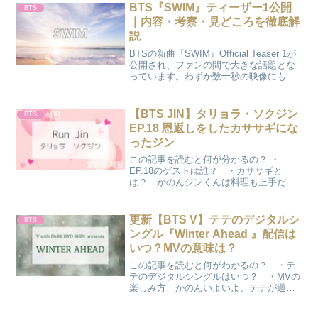
今知りたい情報を「かのさぽ」が徹底レ
BTS『SWIM』ティーザー1公開
BTS
ポートします♪
｜内容・考察・見どころを徹底解
説
BTSの新曲『SWIM』Official Teaser 1が
公開され、ファンの間で大きな話題とな
っています。わずか数十秒の映像にもか
かわらず、「意味深すぎる」「余韻がす
ごい」と注目を集めています。本記事で
は、BTS『SWIM』ティーザー1の...
【BTS JIN】タリョラ・ソクジン
BTS
EP.18 恩返しをしたカササギにな
ったジン
この記事を読むと何が分かるの？ ・
EP.18のゲストは誰？ ・カササギと
は？ かのんジンくんは料理も上手だよ
ね♪EP.18 のゲストは？タリョラ・ソクジ
ン EP.18のゲストは ホン・ジンギョンさ
ん♪ホン・ジンギョンさんとは？ホン・ジ
更新【BTS V】テテのデジタルシ
BTS
ンギョ...
ングル『Winter Ahead 』配信は
いつ？MVの意味は？
この記事を読むと何がわかるの？ ・テ
テのデジタルシングルはいつ？ ・MVの
楽しみ方 かのんいよいよ、テテが過去
にスポしていた写真やシーンが見れるの
かな？COCO本当に楽しみだね♪『Winter