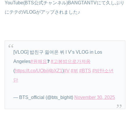
YouTube(BTS公式チャンネル)BANGTANTVにて久しぶり
にテテのVLOGがアップされました♪
[VLOG] 밥친구 낋여온 뷔 l V’s VLOG in Los
Angeles
#원해요
❓
#고봉밥으로가져옴
(
https://t.co/UObiI4bXZ1
)
#V
#뷔
#BTS
#방탄소년
단
— BTS_official (@bts_bighit)
November 30, 2025