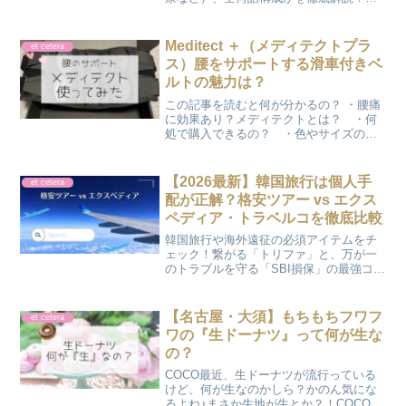
ミー賞受賞で話題の本作はDisney+で独占
配信中。シーズン2に向けた予習はこれで
バッチリです。
Meditect ＋（メディテクトプラ
et cetera
ス）腰をサポートする滑車付きベ
ルトの魅力は？
この記事を読むと何が分かるの？ ・腰痛
に効果あり？メディテクトとは？ ・何
処で購入できるの？ ・色やサイズのバ
リエーションは？ ・使ってみた感想
は？ かのん実は、みんな気になってい
る…『Meditect ＋（メディテクトプラ
【2026最新】韓国旅行は個人手
et cetera
ス）』腰をサポー...
配が正解？格安ツアー vs エクス
ペディア・トラベルコを徹底比較
韓国旅行や海外遠征の必須アイテムをチ
ェック！繋がる「トリファ」と、万が一
のトラブルを守る「SBI損保」の最強コン
ビを、ブログ運営者が実体験を交えて紹
介します。推し活に集中するための「安
心・快適なネット環境」と「備え」の作
【名古屋・大須】もちもちフワフ
et cetera
り方はこちら。
ワの『生ドーナツ』って何が生な
の？
COCO最近、生ドーナツが流行っている
けど、何が生なのかしら？かのん気にな
るよね♪まさか生地が生とか？！COCOさ