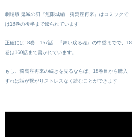
劇場版 鬼滅の刃『無限城編 猗窩座再来』はコミックで
は18巻の後半まで綴られています
正確には18巻 157話 『舞い戻る魂』の中盤までで、18
巻は160話まで書かれています。
もし、猗窩座再来の続きを見るならば、18巻目から購入
すれば話が繋がりストレスなく読むことができます。