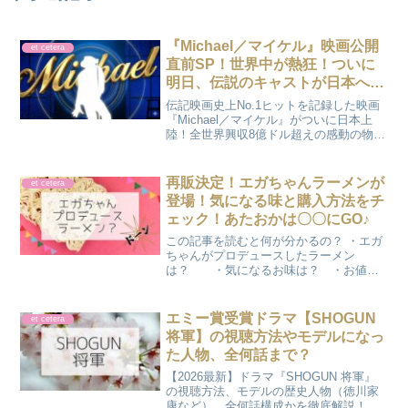
『Michael／マイケル』映画公開
et cetera
直前SP！世界中が熱狂！ついに
明日、伝説のキャストが日本へや
ってくる！
伝記映画史上No.1ヒットを記録した映画
『Michael／マイケル』がついに日本上
陸！全世界興収8億ドル超えの感動の物語
を、公開前に予習しよう。主演ジャファ
ー・ジャクソンの来日情報や、ファン必
見の見どころをまとめて紹介します。
再販決定！エガちゃんラーメンが
et cetera
登場！気になる味と購入方法をチ
ェック！あたおかは〇〇にGO♪
この記事を読むと何が分かるの？ ・エガ
ちゃんがプロデュースしたラーメン
は？ ・気になるお味は？ ・お値段
は？ ・どこで買えるの？ ・発売
日は？ かのんエガちゃん（江頭2:50さ
ん）がプロデュースしたラーメンが発売
エミー賞受賞ドラマ【SHOGUN
et cetera
されるって本当なの？C...
将軍】の視聴方法やモデルになっ
た人物、全何話まで？
【2026最新】ドラマ『SHOGUN 将軍』
の視聴方法、モデルの歴史人物（徳川家
康など）、全何話構成かを徹底解説！エ