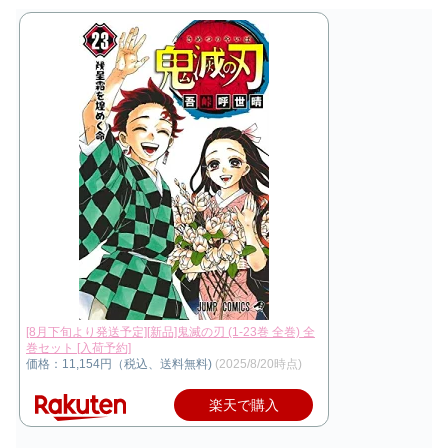
[8月下旬より発送予定][新品]鬼滅の刃 (1-23巻 全巻) 全
巻セット [入荷予約]
価格：11,154円（税込、送料無料)
(2025/8/20時点)
楽天で購入