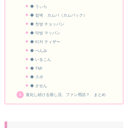
◆ うぃら
◆ 컴백 カムバ（カムバック）
◆ 첫방 チョッパン
◆ 막방 マッパン
◆ 티저 ティザー
◆ ぺんみ
◆ いるこん
◆ TMI
◆ スポ
◆ させん
進化し続ける推し活、ファン用語？ まとめ